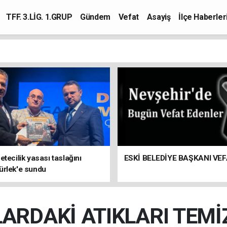
TFF. 3.LİG. 1.GRUP
Gündem
Vefat
Asayiş
İlçe Haberler
etecilik yasası taslağını
ESKİ BELEDİYE BAŞKANI VEF
ürlek'e sundu
RDAKİ ATIKLARI TEMİ