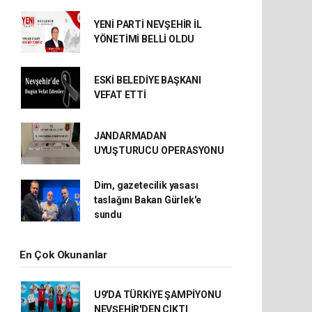
YENİ PARTİ NEVŞEHİR İL
YÖNETİMİ BELLİ OLDU
ESKİ BELEDİYE BAŞKANI
VEFAT ETTİ
JANDARMADAN
UYUŞTURUCU OPERASYONU
Dim, gazetecilik yasası
taslağını Bakan Gürlek'e
sundu
En Çok Okunanlar
U9'DA TÜRKİYE ŞAMPİYONU
NEVŞEHİR'DEN ÇIKTI