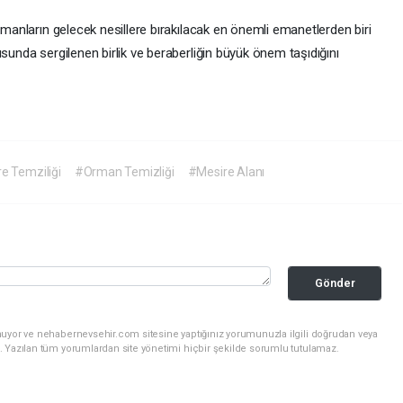
Ormanların gelecek nesillere bırakılacak en önemli emanetlerden biri
usunda sergilenen birlik ve beraberliğin büyük önem taşıdığını
e Temziliği
#Orman Temizliği
#Mesire Alanı
Gönder
nuyor ve nehabernevsehir.com sitesine yaptığınız yorumunuzla ilgili doğrudan veya
. Yazılan tüm yorumlardan site yönetimi hiçbir şekilde sorumlu tutulamaz.