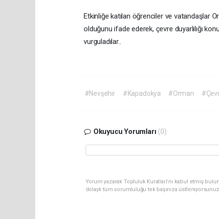
Etkinliğe katılan öğrenciler ve vatandaşlar 
olduğunu ifade ederek, çevre duyarlılığı kon
vurguladılar..
#Nevşehir
#Kapadokya
#Orman
#Çevr
Okuyucu Yorumları
(0)
Yorum yazarak Topluluk Kuralları’nı kabul etmiş bulu
dolaylı tüm sorumluluğu tek başınıza üstleniyorsunuz