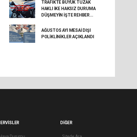
TRAFİKTE BÜYÜK TUZAK
HAKLI İKE HAKSIZ DURUMA
DÜŞMEYİN İŞTE REHBER...
AĞUSTOS AYI MESAİ DIŞI
POLİKLİNİKLER AÇIKLANDI
ERVİSLER
DİĞER
Hava Durumu
Sitede Ara