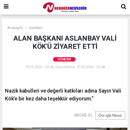
Anasayfa
Gündem
ALAN BAŞKANI ASLANBAY VALİ
KÖK'Ü ZİYARET ETTİ
GÜNDEM
15.05.2026 - 20:45, Güncelleme: 15.05.2026 - 20:48
Nazik kabulleri ve değerli katkıları adına Sayın Vali
Kök’e bir kez daha teşekkür ediyorum.”
ABONE OL