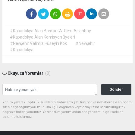
#Kapadokya Alan Başkanı A. Cem Aslanbay
#Kapadokya Alan Komisyon üyeleri
#Nevşehir Valimiz Hüseyin Kök
#Nevşehir
#Kapadokya
Okuyucu Yorumları
(0)
Gönder
Yorum yazarak Topluluk Kuralları’nı kabul etmiş bulunuyor ve nehabernevsehir.com
sitesine yaptığınız yorumunuzla ilgili doğrudan veya dolaylı tüm sorumluluğu tek
başınıza üstleniyorsunuz. Yazılan tüm yorumlardan site yönetimi hiçbir şekilde
sorumlu tutulamaz.