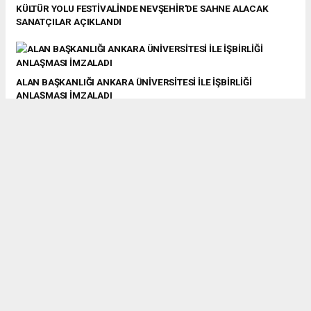
KÜLTÜR YOLU FESTİVALİNDE NEVŞEHİR'DE SAHNE ALACAK
SANATÇILAR AÇIKLANDI
ALAN BAŞKANLIĞI ANKARA ÜNİVERSİTESİ İLE İŞBİRLİĞİ
ANLAŞMASI İMZALADI
15 TEMMUZ İÇİN ÇOK ÖZEL ETKİNLİKLER DÜZENLENİYOR
TURİZM BAKANI ERSOY'DAN KAPADOKYA'YA HAYIRLI OLSUN
DİLEĞİ
İKİ BARO ORTAK SEMİNER DÜZENLEDİ