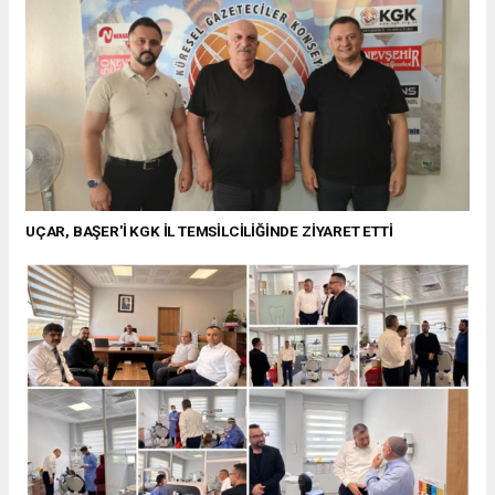
UÇAR, BAŞER'İ KGK İL TEMSİLCİLİĞİNDE ZİYARET ETTİ