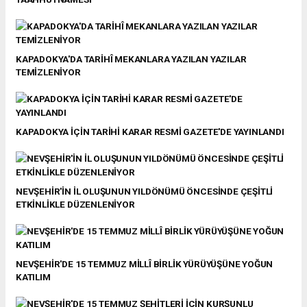
KAPADOKYA'DA TARİHÎ MEKANLARA YAZILAN YAZILAR
TEMİZLENİYOR
KAPADOKYA İÇİN TARİHİ KARAR RESMİ GAZETE'DE YAYINLANDI
NEVŞEHİR'İN İL OLUŞUNUN YILDÖNÜMÜ ÖNCESİNDE ÇEŞİTLİ
ETKİNLİKLE DÜZENLENİYOR
NEVŞEHİR'DE 15 TEMMUZ MİLLÎ BİRLİK YÜRÜYÜŞÜNE YOĞUN
KATILIM