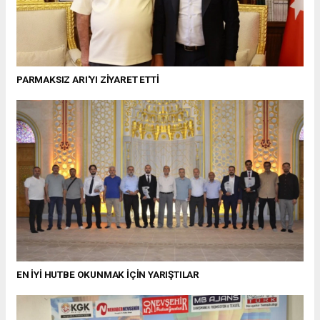
PARMAKSIZ ARI'YI ZİYARET ETTİ
EN İYİ HUTBE OKUNMAK İÇİN YARIŞTILAR