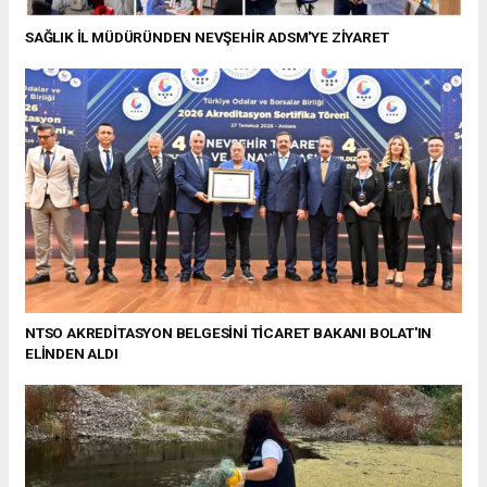
SAĞLIK İL MÜDÜRÜNDEN NEVŞEHİR ADSM'YE ZİYARET
NTSO AKREDİTASYON BELGESİNİ TİCARET BAKANI BOLAT'IN
ELİNDEN ALDI