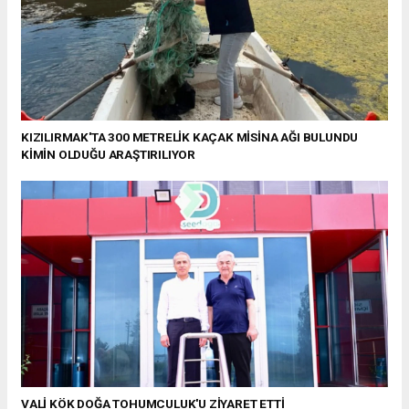
KIZILIRMAK'TA 300 METRELİK KAÇAK MİSİNA AĞI BULUNDU
KİMİN OLDUĞU ARAŞTIRILIYOR
VALİ KÖK DOĞA TOHUMCULUK'U ZİYARET ETTİ