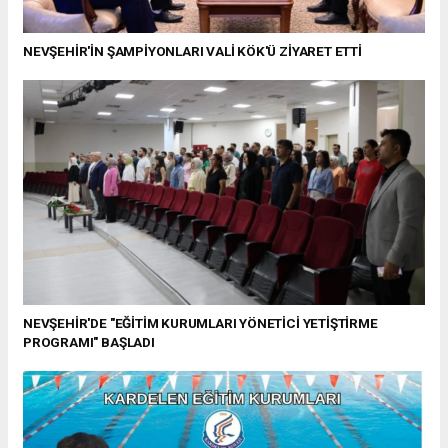
NEVŞEHİR'İN ŞAMPİYONLARI VALİ KÖK'Ü ZİYARET ETTİ
NEVŞEHİR'DE "EĞİTİM KURUMLARI YÖNETİCİ YETİŞTİRME
PROGRAMI" BAŞLADI