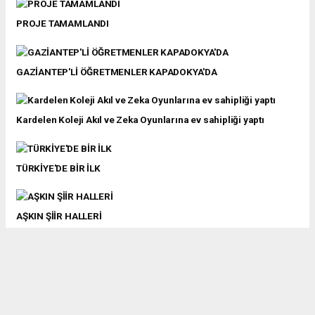
PROJE TAMAMLANDI
GAZİANTEP'Lİ ÖĞRETMENLER KAPADOKYA'DA
Kardelen Koleji Akıl ve Zeka Oyunlarına ev sahipliği yaptı
TÜRKİYE'DE BİR İLK
AŞKIN ŞİİR HALLERİ
VALİ KÖK KARNE HEYECANINA ORTAK OLDU
Kardelen’de öğrencilerin karne sevinci