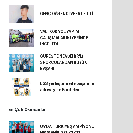
GENÇ ÖĞRENCİ VEFAT ETTİ
VALİ KÖK YOL YAPIM
ÇALIŞMALARINI YERİNDE
İNCELEDİ
GÜREŞTE NEVŞEHİR'Lİ
SPORCULARDAN BÜYÜK
BAŞARI
LGS yerleştirmede başarının
adresi yine Kardelen
En Çok Okunanlar
U9'DA TÜRKİYE ŞAMPİYONU
NEVŞEHİR'DEN ÇIKTI