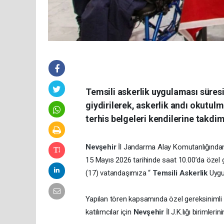
Temsili askerlik uygulaması süres
giydirilerek, askerlik andı okutul
terhis belgeleri kendilerine takdim
Nevşehir
İl Jandarma Alay Komutanlığında
15 Mayıs 2026 tarihinde saat 10.00’da özel g
(17) vatandaşımıza “
Temsili Askerlik
Uygu
Yapılan tören kapsamında özel gereksinimli b
katılımcılar için
Nevşehir
İl J.K.lığı birimleri