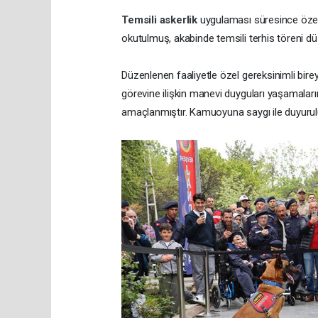
Temsili askerlik
uygulaması süresince özel g
okutulmuş, akabinde temsili terhis töreni düz
Düzenlenen faaliyetle özel gereksinimli bire
görevine ilişkin manevi duyguları yaşamaların
amaçlanmıştır. Kamuoyuna saygı ile duyurulu