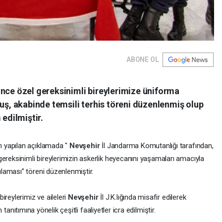
ABONE OL
ince özel gereksinimli bireylerimize üniforma
muş, akabinde temsili terhis töreni düzenlenmiş olup
 edilmiştir.
n yapılan açıklamada "
Nevşehir
İl Jandarma Komutanlığı tarafından,
ereksinimli bireylerimizin askerlik heyecanını yaşamaları amacıyla
laması” töreni düzenlenmiştir.
ireylerimiz ve aileleri
Nevşehir
İl J.K.lığında misafir edilerek
nin tanıtımına yönelik çeşitli faaliyetler icra edilmiştir.