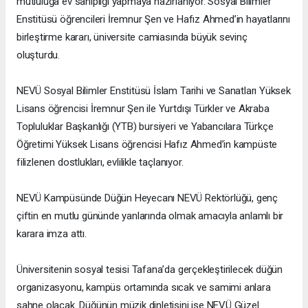
mutluluğa ev sahipliği yapmaya hazırlanıyor. Sosyal Bilimler
Enstitüsü öğrencileri İremnur Şen ve Hafız Ahmed’in hayatlarını
birleştirme kararı, üniversite camiasında büyük sevinç
oluşturdu.
NEVÜ Sosyal Bilimler Enstitüsü İslam Tarihi ve Sanatları Yüksek
Lisans öğrencisi İremnur Şen ile Yurtdışı Türkler ve Akraba
Topluluklar Başkanlığı (YTB) bursiyeri ve Yabancılara Türkçe
Öğretimi Yüksek Lisans öğrencisi Hafız Ahmed’in kampüste
filizlenen dostlukları, evlilikle taçlanıyor.
NEVÜ Kampüsünde Düğün Heyecanı NEVÜ Rektörlüğü, genç
çiftin en mutlu gününde yanlarında olmak amacıyla anlamlı bir
karara imza attı.
Üniversitenin sosyal tesisi Tafana’da gerçekleştirilecek düğün
organizasyonu, kampüs ortamında sıcak ve samimi anlara
sahne olacak. Düğünün müzik dinletisini ise NEVÜ Güzel