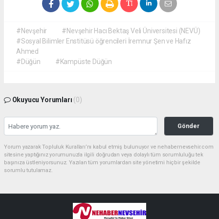
#Nevşehir
#Nevşehir Hacı Bektaş Veli Üniversitesi (NEVÜ)
#Sosyal Bilimler Enstitüsü öğrencileri İremnur Şen ve Hafız
Ahmed
#Düğün
#Kampüste Düğün
Okuyucu Yorumları
(0)
Gönder
Yorum yazarak Topluluk Kuralları’nı kabul etmiş bulunuyor ve nehabernevsehir.com
sitesine yaptığınız yorumunuzla ilgili doğrudan veya dolaylı tüm sorumluluğu tek
başınıza üstleniyorsunuz. Yazılan tüm yorumlardan site yönetimi hiçbir şekilde
sorumlu tutulamaz.