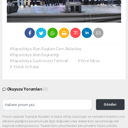
#Kapadokya Alan Başkanı Cem Aslanbay
#Kapadokya Alan Başkanlığı
#Kapadokya Gastronomi Festivali’
#Yerel Miras
# Yıldızlı Sofralar
Okuyucu Yorumları
(0)
Gönder
Yorum yazarak Topluluk Kuralları’nı kabul etmiş bulunuyor ve nehabernevsehir.com
sitesine yaptığınız yorumunuzla ilgili doğrudan veya dolaylı tüm sorumluluğu tek
başınıza üstleniyorsunuz. Yazılan tüm yorumlardan site yönetimi hiçbir şekilde