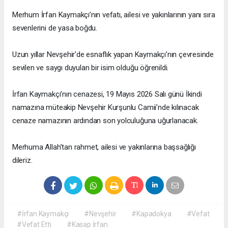
Merhum İrfan Kaymakçı’nın vefatı, ailesi ve yakınlarının yanı sıra
sevenlerini de yasa boğdu.
Uzun yıllar Nevşehir’de esnaflık yapan Kaymakçı’nın çevresinde
sevilen ve saygı duyulan bir isim olduğu öğrenildi.
İrfan Kaymakçı’nın cenazesi, 19 Mayıs 2026 Salı günü İkindi
namazına müteakip Nevşehir Kurşunlu Camii’nde kılınacak
cenaze namazının ardından son yolculuğuna uğurlanacak.
Merhuma Allah’tan rahmet, ailesi ve yakınlarına başsağlığı
dileriz.
#İrfan Kaymakçı
#Nevşehir
#Kapadokya
#Vefat
#Vefat Etti
#Kasap İrfan