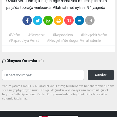
Öztürk vefat etmiştir bugün öğle namazına müteakip İbrahim
paşa'da toprağa verilecektir Allah rahmet eylesin 94 yaşında
#Vefat
#Nevşehir
#Kapadokya
#Nevşehir Vefat
#Kapadokya Vefat
#Nevşehir'de Bugün Vefat Edenler
Okuyucu Yorumları
(0)
Gönder
Yorum yazarak Topluluk Kuralları’nı kabul etmiş bulunuyor ve nehabernevsehir.com
sitesine yaptığınız yorumunuzla ilgili doğrudan veya dolaylı tüm sorumluluğu tek
başınıza üstleniyorsunuz. Yazılan tüm yorumlardan site yönetimi hiçbir şekilde
sorumlu tutulamaz.