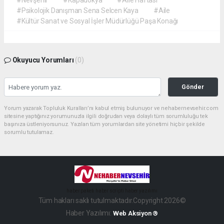
#Nevşehir
#Kapadokya
#Aile Haftası
#Psikolojik Danışman Sena Selcen Kaya
#Aile
#Kültür Sanat ve Sosyal İşler Müdürlüğü Paşa Konağı
Okuyucu Yorumları
(0)
Gönder
Yorum yazarak Topluluk Kuralları’nı kabul etmiş bulunuyor ve nehabernevsehir.com
sitesine yaptığınız yorumunuzla ilgili doğrudan veya dolaylı tüm sorumluluğu tek
başınıza üstleniyorsunuz. Yazılan tüm yorumlardan site yönetimi hiçbir şekilde
sorumlu tutulamaz.
haber paketi
haber scripti
haber yazılımı
Tüm hakları saklı tutulmaktadır.Copyright 2026©
Haber Yazılımı:
Web Aksiyon ®