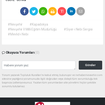
#Nevşehir
#Kapadokya
#Nevşehir İl Milli Eğitim Müdürlüğü
#Siyer-i Nebi Sergisi
#Mevlid-i Nebi
Okuyucu Yorumları
(0)
Gönder
Yorum yazarak Topluluk Kuralları’nı kabul etmiş bulunuyor ve nehabernevsehir.com
sitesine yaptığınız yorumunuzla ilgili doğrudan veya dolaylı tüm sorumluluğu tek
başınıza üstleniyorsunuz. Yazılan tüm yorumlardan site yönetimi hiçbir şekilde
sorumlu tutulamaz.