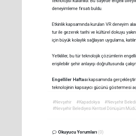
teknolojisi kullanıldı. Bu sayede engelli birey
deneyimleme fırsatı buldu.
Etkinlik kapsamında kurulan VR deneyim alanın
tur ile gezerek tarihi ve kültürel dokuyu yakınd
için büyük kolaylık sağlayan uygulama, katılı
Yetkililer, bu tür teknolojik çözümlerin engell
erişilebilir şehir anlayışı doğrultusunda çalı
Engelliler Haftası
kapsamında gerçekleştiri
teknolojinin kapsayıcı gücünü göstermesi açı
#Nevşehir
#Kapadokya
#Nevşehir Beledi
#Nevşehir Belediyesi Kentsel Dönüşüm Müdü
Okuyucu Yorumları
(0)