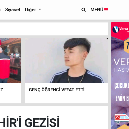
i
Siyaset
Diğer
MENÜ
IZ
GENÇ ÖĞRENCİ VEFAT ETTİ
R'İ GEZİSİ