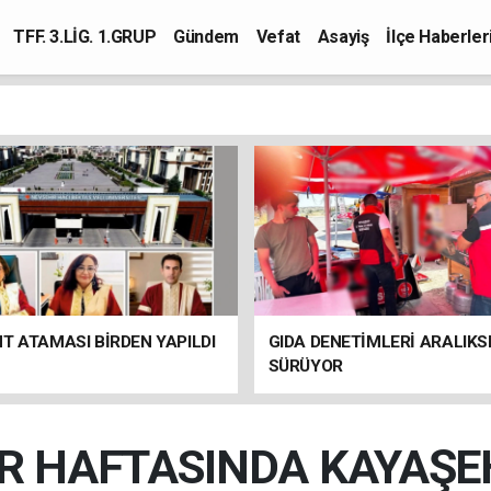
TFF. 3.LİG. 1.GRUP
Gündem
Vefat
Asayiş
İlçe Haberler
T ATAMASI BİRDEN YAPILDI
GIDA DENETİMLERİ ARALIKS
SÜRÜYOR
R HAFTASINDA KAYAŞEHİ