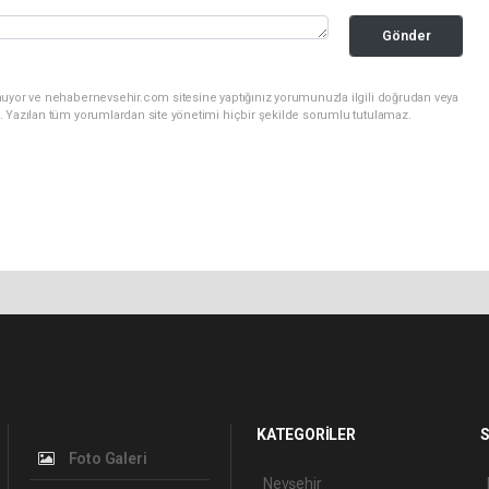
Gönder
nuyor ve nehabernevsehir.com sitesine yaptığınız yorumunuzla ilgili doğrudan veya
. Yazılan tüm yorumlardan site yönetimi hiçbir şekilde sorumlu tutulamaz.
KATEGORİLER
S
Foto Galeri
Nevşehir