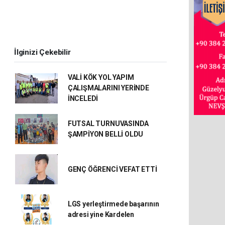
İlginizi Çekebilir
VALİ KÖK YOL YAPIM
ÇALIŞMALARINI YERİNDE
İNCELEDİ
FUTSAL TURNUVASINDA
ŞAMPİYON BELLİ OLDU
GENÇ ÖĞRENCİ VEFAT ETTİ
LGS yerleştirmede başarının
adresi yine Kardelen