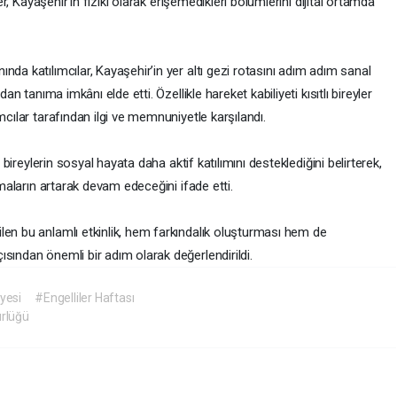
ler, Kayaşehir’in fiziki olarak erişemedikleri bölümlerini dijital ortamda
da katılımcılar, Kayaşehir’in yer altı gezi rotasını adım adım sanal
an tanıma imkânı elde etti. Özellikle hareket kabiliyeti kısıtlı bireyler
mcılar tarafından ilgi ve memnuniyetle karşılandı.
i bireylerin sosyal hayata daha aktif katılımını desteklediğini belirterek,
şmaların artarak devam edeceğini ifade etti.
len bu anlamlı etkinlik, hem farkındalık oluşturması hem de
sından önemli bir adım olarak değerlendirildi.
yesi
#Engelliler Haftası
rlüğü