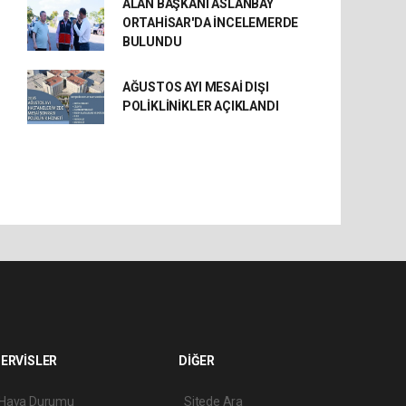
ALAN BAŞKANI ASLANBAY
ORTAHİSAR'DA İNCELEMERDE
BULUNDU
AĞUSTOS AYI MESAİ DIŞI
POLİKLİNİKLER AÇIKLANDI
ERVİSLER
DİĞER
Hava Durumu
Sitede Ara