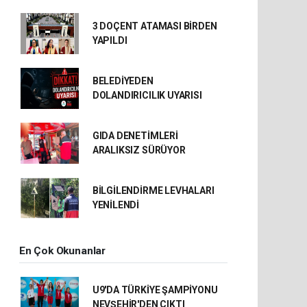
3 DOÇENT ATAMASI BİRDEN
YAPILDI
BELEDİYEDEN
DOLANDIRICILIK UYARISI
GIDA DENETİMLERİ
ARALIKSIZ SÜRÜYOR
BİLGİLENDİRME LEVHALARI
YENİLENDİ
En Çok Okunanlar
U9'DA TÜRKİYE ŞAMPİYONU
NEVŞEHİR'DEN ÇIKTI