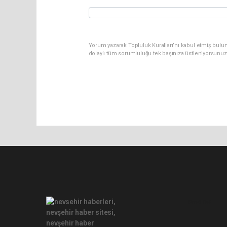
Yorum yazarak Topluluk Kuralları’nı kabul etmiş bulu
dolaylı tüm sorumluluğu tek başınıza üstleniyorsunuz
Pro-0.046