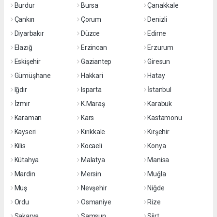
Burdur
Bursa
Çanakkale
Çankırı
Çorum
Denizli
Diyarbakır
Düzce
Edirne
Elazığ
Erzincan
Erzurum
Eskişehir
Gaziantep
Giresun
Gümüşhane
Hakkari
Hatay
Iğdır
Isparta
İstanbul
İzmir
K.Maraş
Karabük
Karaman
Kars
Kastamonu
Kayseri
Kırıkkale
Kırşehir
Kilis
Kocaeli
Konya
Kütahya
Malatya
Manisa
Mardin
Mersin
Muğla
Muş
Nevşehir
Niğde
Ordu
Osmaniye
Rize
Sakarya
Samsun
Siirt