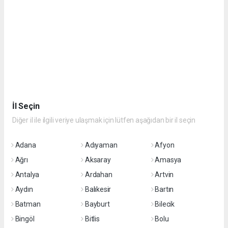
İl Seçin
Diğer il ile ilgili veriye ulaşmak için lütfen aşağıdan bir il seçin
Adana
Adıyaman
Afyon
Ağrı
Aksaray
Amasya
Antalya
Ardahan
Artvin
Aydın
Balıkesir
Bartın
Batman
Bayburt
Bilecik
Bingöl
Bitlis
Bolu