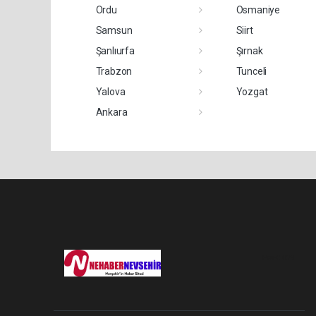
Ordu
Osmaniye
Samsun
Siirt
Şanlıurfa
Şırnak
Trabzon
Tunceli
Yalova
Yozgat
Ankara
Pro-0.029