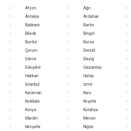
Afyon
Ağrı
Antalya
Ardahan
Balıkesir
Bartın
Bilecik
Bingöl
Burdur
Bursa
Çorum
Denizli
Edirne
Elazığ
Eskişehir
Gaziantep
Hakkari
Hatay
İstanbul
İzmir
Karaman
Kars
Kırıkkale
Kırşehir
Konya
Kütahya
Mardin
Mersin
Nevşehir
Niğde