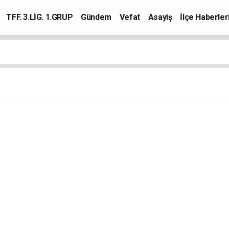
TFF. 3.LİG. 1.GRUP
Gündem
Vefat
Asayiş
İlçe Haberler