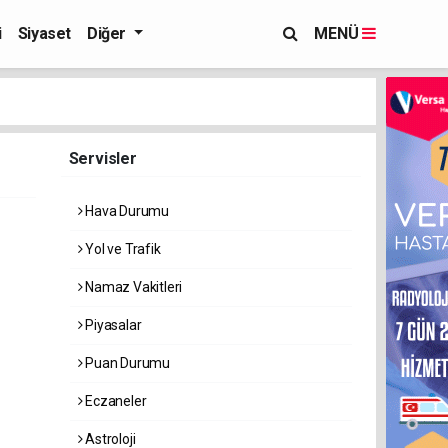
i
Siyaset
Diğer
MENÜ
Servisler
Hava Durumu
Yol ve Trafik
Namaz Vakitleri
Piyasalar
Puan Durumu
Eczaneler
Astroloji