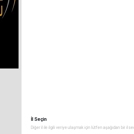
İl Seçin
Diğer il ile ilgili veriye ulaşmak için lütfen aşağıdan bir il se