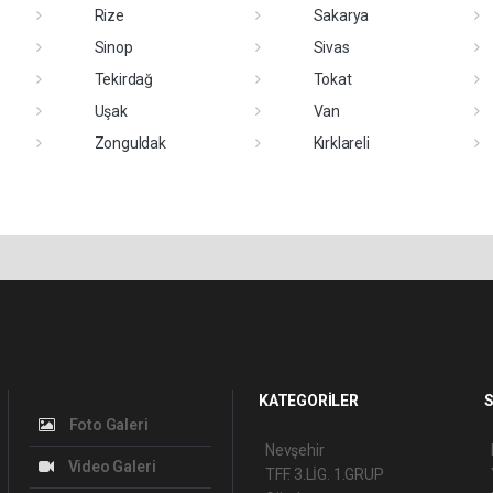
Rize
Sakarya
Sinop
Sivas
Tekirdağ
Tokat
Uşak
Van
Zonguldak
Kırklareli
KATEGORİLER
S
Foto Galeri
Nevşehir
Video Galeri
TFF. 3.LİG. 1.GRUP