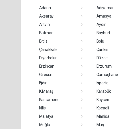
Adana
Adıyaman
Aksaray
Amasya
Artvin
Aydın
Batman
Bayburt
Bitlis
Bolu
Çanakkale
Çankırı
Diyarbakır
Düzce
Erzincan
Erzurum
Giresun
Gümüşhane
Iğdır
Isparta
K.Maraş
Karabük
Kastamonu
Kayseri
Kilis
Kocaeli
Malatya
Manisa
Muğla
Muş