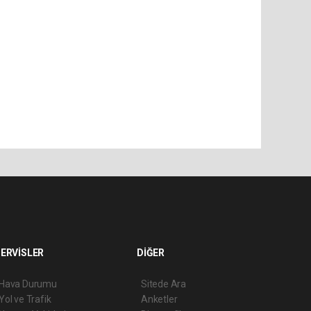
ERVİSLER
DİĞER
Hava Durumu
Sitede Ara
Yol ve Trafik
Anketler