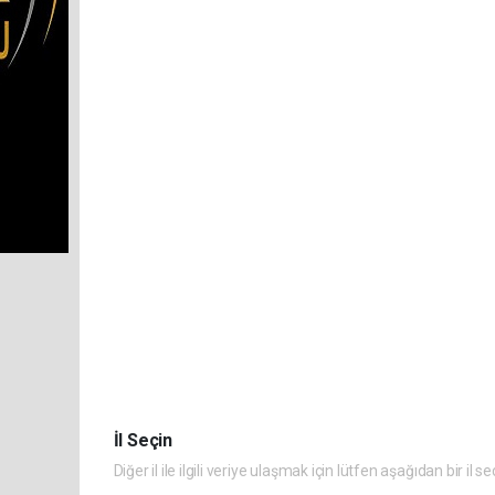
İl Seçin
Diğer il ile ilgili veriye ulaşmak için lütfen aşağıdan bir il se