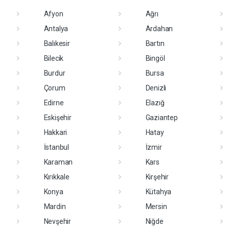
Afyon
Ağrı
Antalya
Ardahan
Balıkesir
Bartın
Bilecik
Bingöl
Burdur
Bursa
Çorum
Denizli
Edirne
Elazığ
Eskişehir
Gaziantep
Hakkari
Hatay
İstanbul
İzmir
Karaman
Kars
Kırıkkale
Kırşehir
Konya
Kütahya
Mardin
Mersin
Nevşehir
Niğde