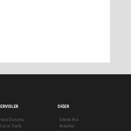
ERVİSLER
DİĞER
Hava Durumu
Sitede Ara
Yol ve Trafik
Anketler