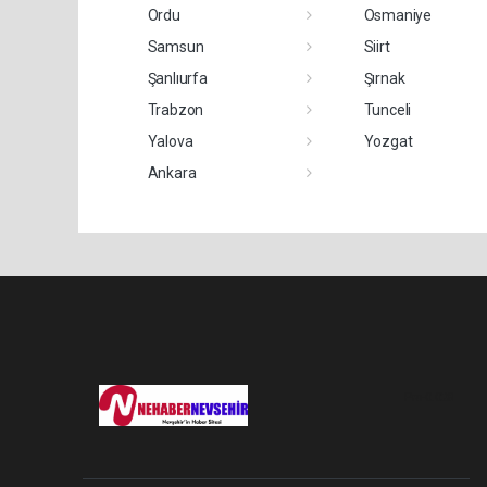
Ordu
Osmaniye
Samsun
Siirt
Şanlıurfa
Şırnak
Trabzon
Tunceli
Yalova
Yozgat
Ankara
Pro-0.028