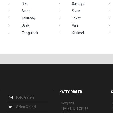
Rize
Sakarya
Sinop
Sivas
Tekirdağ
Tokat
Uşak
Van
Zonguldak
Kırklareli
KATEGORİLER
S
Foto Galeri
Nevşehir
Video Galeri
TFF. 3.LİG. 1.GRUP