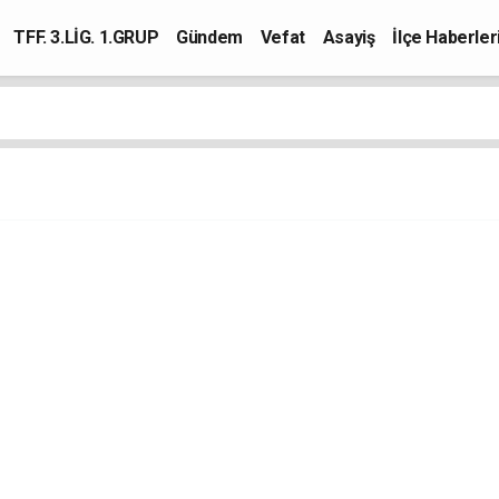
TFF. 3.LİG. 1.GRUP
Gündem
Vefat
Asayiş
İlçe Haberler