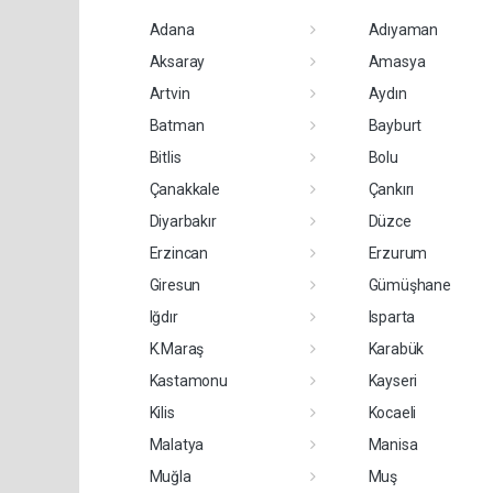
Adana
Adıyaman
Aksaray
Amasya
Artvin
Aydın
Batman
Bayburt
Bitlis
Bolu
Çanakkale
Çankırı
Diyarbakır
Düzce
Erzincan
Erzurum
Giresun
Gümüşhane
Iğdır
Isparta
K.Maraş
Karabük
Kastamonu
Kayseri
Kilis
Kocaeli
Malatya
Manisa
Muğla
Muş