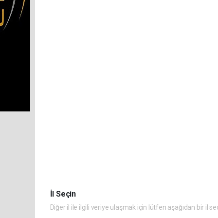
İl Seçin
Diğer il ile ilgili veriye ulaşmak için lütfen aşağıdan bir il se