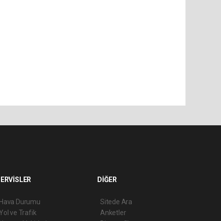
ERVİSLER
DİĞER
Hava Durumu
Sitede Ara
Yol ve Trafik
Anketler