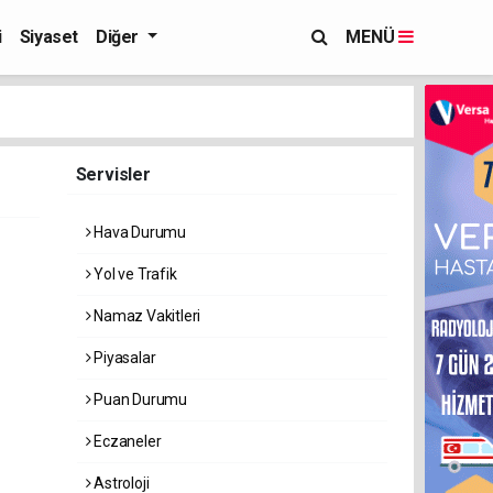
i
Siyaset
Diğer
MENÜ
Servisler
Hava Durumu
Yol ve Trafik
Namaz Vakitleri
Piyasalar
Puan Durumu
Eczaneler
Astroloji