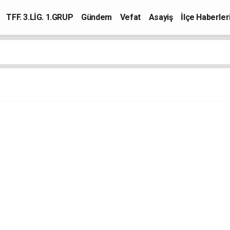
TFF. 3.LİG. 1.GRUP
Gündem
Vefat
Asayiş
İlçe Haberler