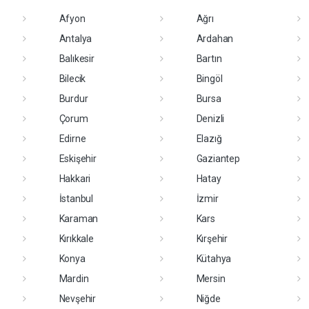
Afyon
Ağrı
Antalya
Ardahan
Balıkesir
Bartın
Bilecik
Bingöl
Burdur
Bursa
Çorum
Denizli
Edirne
Elazığ
Eskişehir
Gaziantep
Hakkari
Hatay
İstanbul
İzmir
Karaman
Kars
Kırıkkale
Kırşehir
Konya
Kütahya
Mardin
Mersin
Nevşehir
Niğde