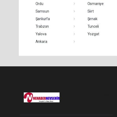
Ordu
Osmaniye
Samsun
Siirt
Şanlıurfa
Şırnak
Trabzon
Tunceli
Yalova
Yozgat
Ankara
Pro-0.030