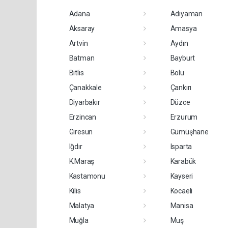
Adana
Adıyaman
Aksaray
Amasya
Artvin
Aydın
Batman
Bayburt
Bitlis
Bolu
Çanakkale
Çankırı
Diyarbakır
Düzce
Erzincan
Erzurum
Giresun
Gümüşhane
Iğdır
Isparta
K.Maraş
Karabük
Kastamonu
Kayseri
Kilis
Kocaeli
Malatya
Manisa
Muğla
Muş