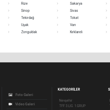
Rize
Sakarya
Sinop
Sivas
Tekirdağ
Tokat
Uşak
Van
Zonguldak
Kırklareli
KATEGORİLER
S
Foto Galeri
Nevşehir
Video Galeri
TFF. 3.LİG. 1.GRUP