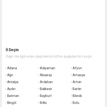
İl Seçin
Diğer il ile ilgili veriye ulaşmak için lütfen aşağıdan bir il seçin
Adana
Adıyaman
Afyon
Ağrı
Aksaray
Amasya
Antalya
Ardahan
Artvin
Aydın
Balıkesir
Bartın
Batman
Bayburt
Bilecik
Bingöl
Bitlis
Bolu