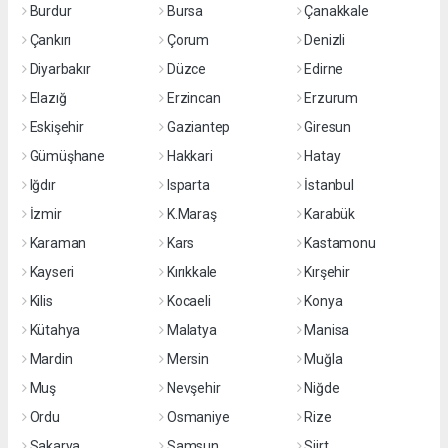
Burdur
Bursa
Çanakkale
Çankırı
Çorum
Denizli
Diyarbakır
Düzce
Edirne
Elazığ
Erzincan
Erzurum
Eskişehir
Gaziantep
Giresun
Gümüşhane
Hakkari
Hatay
Iğdır
Isparta
İstanbul
İzmir
K.Maraş
Karabük
Karaman
Kars
Kastamonu
Kayseri
Kırıkkale
Kırşehir
Kilis
Kocaeli
Konya
Kütahya
Malatya
Manisa
Mardin
Mersin
Muğla
Muş
Nevşehir
Niğde
Ordu
Osmaniye
Rize
Sakarya
Samsun
Siirt