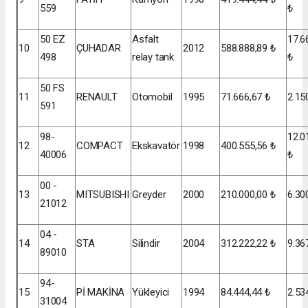
559
₺
50 EZ
Asfalt
17.6
10
ÇUHADAR
2012
588.888,89 ₺
498
relay tank
₺
50 FS
11
RENAULT
Otomobil
1995
71.666,67 ₺
2.15
591
98-
12.0
12
COMPACT
Ekskavatör
1998
400.555,56 ₺
40006
₺
00 -
13
MITSUBISHI
Greyder
2000
210.000,00 ₺
6.30
21012
04 -
14
STA
Silindir
2004
312.222,22 ₺
9.36
89010
94-
15
Pİ MAKİNA
Yükleyici
1994
84.444,44 ₺
2.53
31004