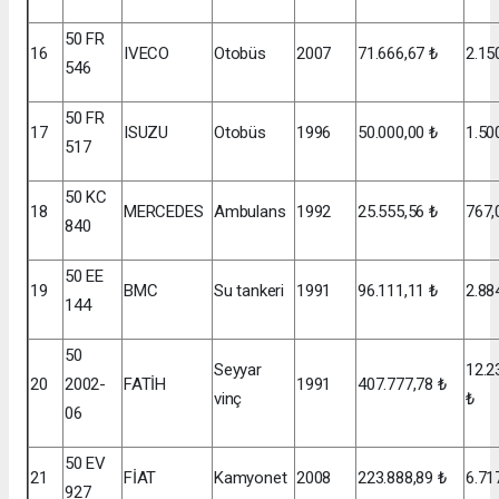
50 FR
16
IVECO
Otobüs
2007
71.666,67 ₺
2.15
546
50 FR
17
ISUZU
Otobüs
1996
50.000,00 ₺
1.50
517
50 KC
18
MERCEDES
Ambulans
1992
25.555,56 ₺
767,
840
50 EE
19
BMC
Su tankeri
1991
96.111,11 ₺
2.88
144
50
Seyyar
12.2
20
2002-
FATİH
1991
407.777,78 ₺
vinç
₺
06
50 EV
21
FİAT
Kamyonet
2008
223.888,89 ₺
6.71
927