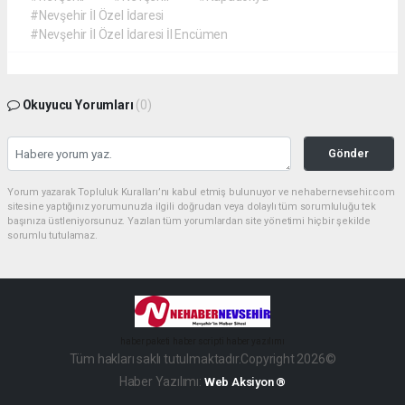
#Nevşehir İl Özel İdaresi
#Nevşehir İl Özel İdaresi İl Encümen
Okuyucu Yorumları
(0)
Gönder
Yorum yazarak Topluluk Kuralları’nı kabul etmiş bulunuyor ve nehabernevsehir.com
sitesine yaptığınız yorumunuzla ilgili doğrudan veya dolaylı tüm sorumluluğu tek
başınıza üstleniyorsunuz. Yazılan tüm yorumlardan site yönetimi hiçbir şekilde
sorumlu tutulamaz.
haber paketi
haber scripti
haber yazılımı
Tüm hakları saklı tutulmaktadır.Copyright 2026©
Haber Yazılımı:
Web Aksiyon ®