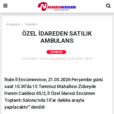
Anasayfa
Gündem
ÖZEL İDAREDEN SATILIK
AMBULANS
GÜNDEM
20.05.2026 - 04:05, Güncelleme: 20.05.2026 - 04:07
İhale İl Encümenince, 21.05.2026 Perşembe günü
saat 10.30’da 15 Temmuz Mahallesi Zübeyde
Hanım Caddesi 65/2, İl Özel İdaresi Encümen
Toplantı Salonu’nda 10’ar dakika arayla
yapılacaktır'' denildi