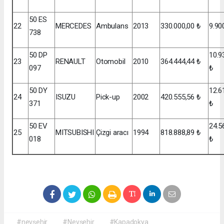
50 ES
22
MERCEDES
Ambulans
2013
330.000,00 ₺
9.90
738
50 DP
10.9
23
RENAULT
Otomobil
2010
364.444,44 ₺
097
₺
50 DY
12.6
24
ISUZU
Pick-up
2002
420.555,56 ₺
371
₺
50 EV
24.5
25
MITSUBISHI
Çizgi aracı
1994
818.888,89 ₺
018
₺
#nevşehir
#Nevşehir
#Kapadokya