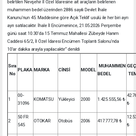
belirtilen Nevşehir İl Özel İdaresine ait araçların belirlenen
muhammen bedel üzerinden 2886 sayılı Devlet İhale
Kanunu'nun 45. Maddesine göre Açık Teklif usulü ile her biri ayrı
ayrı satılacaktır. İhale İl Encümenince, 21.05.2026 Perşembe
günü saat 10.30’da 15 Temmuz Mahallesi Zübeyde Hanım
Caddesi 65/2, İl Özel İdaresi Encümen Toplantı Salonu’nda
10’ar dakika arayla yapılacaktır'' denildi
Sıra
MUHAMMEN
GEÇ
PLAKA
MARKA
CİNSİ
MODEL
No
BEDEL
TEM
00-
42.7
1
KOMATSU
Yükleyici
2000
1.425.555,56 ₺
31096
₺
50 FR
12.5
2
OTOKAR
Otobüs
2006
417.777,78 ₺
545
₺