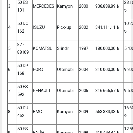
50 ES
28.1
3
MERCEDES
Kamyon
2000
938.888,89 ₺
131
₺
50 DC
10.2
4
ISUZU
Pick-up
2002
341.111,11 ₺
162
₺
87 -
5
KOMATSU
Silindir
1987
180.000,00 ₺
5.40
88109
50 DP
6
FORD
Otomobil
2004
310.000,00 ₺
9.30
168
50 FS
7
RENAULT
Otomobil
2006
316.666,67 ₺
9.50
592
50 DU
16.6
8
BMC
Kamyon
2009
553.333,33 ₺
462
₺
50 FS
12.5
9
FATİH
Kamyon
1998
419.444,44 ₺