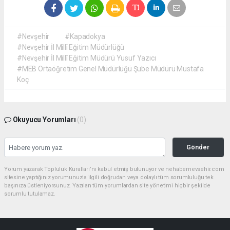
#Nevşehir
#Kapadokya
#Nevşehir İl Millî Eğitim Müdürlüğü
#Nevşehir İl Millî Eğitim Müdürü Yusuf Yazıcı
#MEB Ortaöğretim Genel Müdürlüğü Şube Müdürü Mustafa
Koç
Okuyucu Yorumları
(0)
Gönder
Yorum yazarak Topluluk Kuralları’nı kabul etmiş bulunuyor ve nehabernevsehir.com
sitesine yaptığınız yorumunuzla ilgili doğrudan veya dolaylı tüm sorumluluğu tek
başınıza üstleniyorsunuz. Yazılan tüm yorumlardan site yönetimi hiçbir şekilde
sorumlu tutulamaz.