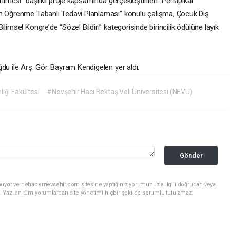
rilmesi” başlıklı proje kapsamında gerçekleştirilen “Periapikal
in Öğrenme Tabanlı Tedavi Planlaması” konulu çalışma, Çocuk Diş
limsel Kongre’de “Sözel Bildiri” kategorisinde birincilik ödülüne layık
du ile Arş. Gör. Bayram Kendigelen yer aldı.
iği Fakültesi
#Nevşehir Hacı Bektaş Veli Üniversitesi (NEVÜ)
Gönder
nuyor ve nehabernevsehir.com sitesine yaptığınız yorumunuzla ilgili doğrudan veya
. Yazılan tüm yorumlardan site yönetimi hiçbir şekilde sorumlu tutulamaz.