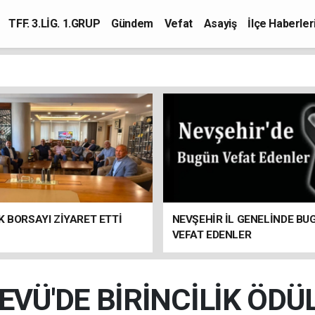
TFF. 3.LİG. 1.GRUP
Gündem
Vefat
Asayiş
İlçe Haberler
K BORSAYI ZİYARET ETTİ
NEVŞEHİR İL GENELİNDE BU
VEFAT EDENLER
EVÜ'DE BİRİNCİLİK ÖDÜ