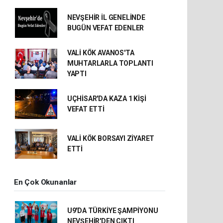
NEVŞEHİR İL GENELİNDE
BUGÜN VEFAT EDENLER
VALİ KÖK AVANOS'TA
MUHTARLARLA TOPLANTI
YAPTI
UÇHİSAR'DA KAZA 1 KİŞİ
VEFAT ETTİ
VALİ KÖK BORSAYI ZİYARET
ETTİ
En Çok Okunanlar
U9'DA TÜRKİYE ŞAMPİYONU
NEVŞEHİR'DEN ÇIKTI