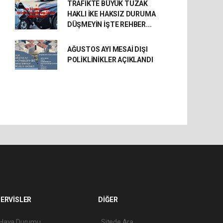
TRAFİKTE BÜYÜK TUZAK
HAKLI İKE HAKSIZ DURUMA
DÜŞMEYİN İŞTE REHBER...
AĞUSTOS AYI MESAİ DIŞI
POLİKLİNİKLER AÇIKLANDI
ERVİSLER
DİĞER
Hava Durumu
Sitede Ara