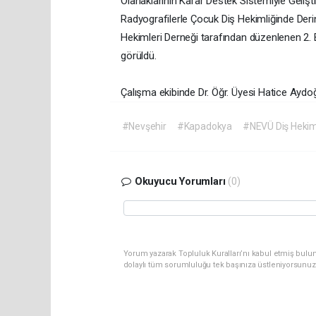
Olanaklarının Karar Destek Sistemiyle Gelişti
Radyografilerle Çocuk Diş Hekimliğinde Der
Hekimleri Derneği tarafından düzenlenen 2. Bi
görüldü.
Çalışma ekibinde Dr. Öğr. Üyesi Hatice Aydoğ
#Nevşehir
#Kapadokya
#NEVÜ Diş Hekiml
Okuyucu Yorumları
(0)
Yorum yazarak Topluluk Kuralları’nı kabul etmiş bulu
dolaylı tüm sorumluluğu tek başınıza üstleniyorsunuz