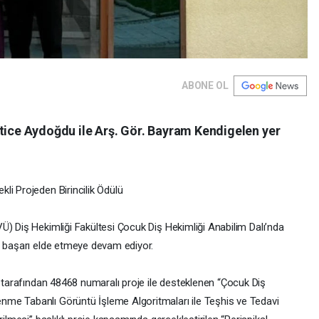
ABONE OL
atice Aydoğdu ile Arş. Gör. Bayram Kendigelen yer
li Projeden Birincilik Ödülü
VÜ) Diş Hekimliği Fakültesi Çocuk Diş Hekimliği Anabilim Dalı’nda
e başarı elde etmeye devam ediyor.
) tarafından 48468 numaralı proje ile desteklenen “Çocuk Diş
me Tabanlı Görüntü İşleme Algoritmaları ile Teşhis ve Tedavi