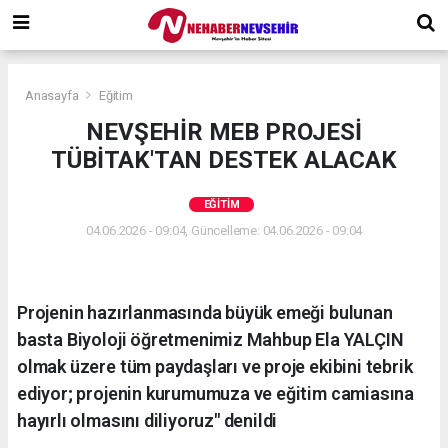
Anasayfa
Eğitim
NEVŞEHİR MEB PROJESİ
TÜBİTAK'TAN DESTEK ALACAK
EĞITIM
04.06.2026 - 09:04, Güncelleme: 04.06.2026 - 09:04
Projenin hazırlanmasında büyük emeği bulunan
basta Biyoloji öğretmenimiz Mahbup Ela YALÇIN
olmak üzere tüm paydaşları ve proje ekibini tebrik
ediyor; projenin kurumumuza ve eğitim camiasına
hayırlı olmasını diliyoruz" denildi