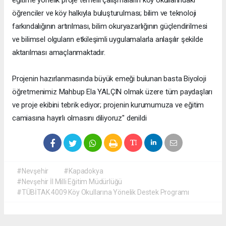
eğitime yönelik proje temelli çalışmaların köy okullarındaki
öğrenciler ve köy halkıyla buluşturulması; bilim ve teknoloji
farkındalığının artırılması, bilim okuryazarlığının güçlendirilmesi
ve bilimsel olguların etkileşimli uygulamalarla anlaşılır şekilde
aktarılması amaçlanmaktadır.
Projenin hazırlanmasında büyük emeği bulunan basta Biyoloji
öğretmenimiz Mahbup Ela YALÇIN olmak üzere tüm paydaşları
ve proje ekibini tebrik ediyor; projenin kurumumuza ve eğitim
camiasına hayırlı olmasını diliyoruz" denildi
#Nevşehir
#Kapadokya
#Nevşehir İl Milli Eğitim Müdürlüğü
#TÜBİTAK 4009 Köy Okullarına Yönelik Destek Programı