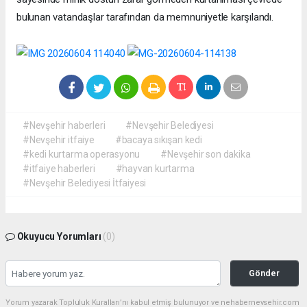
bulunan vatandaşlar tarafından da memnuniyetle karşılandı.
#Nevşehir haberleri
#Nevşehir Belediyesi
#Nevşehir itfaiye
#bacaya sıkışan kedi
#kedi kurtarma operasyonu
#Nevşehir son dakika
#itfaiye haberleri
#hayvan kurtarma
#Nevşehir Belediyesi İtfaiyesi
Okuyucu Yorumları
(0)
Gönder
Yorum yazarak Topluluk Kuralları’nı kabul etmiş bulunuyor ve nehabernevsehir.com