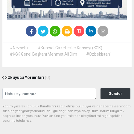
#Nevşehir
#Küresel Gazeteciler Konseyi (KGK)
#KGK Genel Başkanı Mehmet Ali Dim
#Özbekistan’
Okuyucu Yorumları
(0)
Gönder
Yorum yazarak Topluluk Kuralları’nı kabul etmiş bulunuyor ve nehabernevsehir.com
sitesine yaptığınız yorumunuzla ilgili doğrudan veya dolaylı tüm sorumluluğu tek
başınıza üstleniyorsunuz. Yazılan tüm yorumlardan site yönetimi hiçbir şekilde
sorumlu tutulamaz.