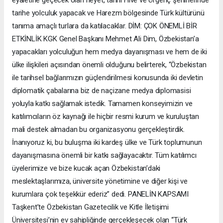
eyaletine geçecek olan heyet, tarihi Hive ve Ürgenç şehirlerinde
tarihe yolculuk yapacak ve Harezm bölgesinde Türk kültürünü
tanıma amaçlı turlara da katılacaklar. DİM: ÇOK ÖNEMLİ BİR
ETKİNLİK KGK Genel Başkanı Mehmet Ali Dim, Özbekistan’a
yapacakları yolculuğun hem medya dayanışması ve hem de iki
ülke ilişkileri açısından önemli olduğunu belirterek, “Özbekistan
ile tarihsel bağlarımızın güçlendirilmesi konusunda iki devletin
diplomatik çabalarına biz de naçizane medya diplomasisi
yoluyla katkı sağlamak istedik. Tamamen konseyimizin ve
katılımcıların öz kaynağı ile hiçbir resmi kurum ve kuruluştan
mali destek almadan bu organizasyonu gerçekleştirdik.
İnanıyoruz ki, bu buluşma iki kardeş ülke ve Türk toplumunun
dayanışmasına önemli bir katkı sağlayacaktır. Tüm katılımcı
üyelerimize ve bize kucak açan Özbekistan’daki
meslektaşlarımıza, üniversite yönetimine ve diğer kişi ve
kurumlara çok teşekkür ederiz” dedi. PANELİN KAPSAMI
Taşkent’te Özbekistan Gazetecilik ve Kitle İletişimi
Üniversitesi’nin ev sahipliğinde gerçekleşecek olan “Türk