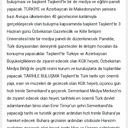
buluşması ve başkent Taşkent’te bir de medya ve eğitim paneli
yapacak. TÜRKİYE ve Azerbaycan ile Makedonya’nın yanısıra
bazı Avrupa ülkelerinden 40 gazetecinin katılımıyla
gerçekleşecek olan buluşma kapsamında başkent Taşkent’te 3
Haziran günü Özbekistan Gazetecilik ve Kitle İletişim
Üniversitesi’nde bir medya paneli de düzenlenecek. Panelde,
Türk dünyasından deneyimli gazeteciler ile iletişim hocaları da
konuşma yapacaklar. Taşkent’te Türkiye ve Azerbaycan
Büyükelçiliklerini de ziyaret edecek olan KGK heyeti, Özbekistan
Medya Birliği ile çeşitli resmi kurum ve kuruluşlarla da toplantılar
yapacak. TARİHLE BULUŞMA Taşkent’te Türk tarihi için önemli
yapı, eser ve müzeleri de gezecek olan KGK heyeti, üçüncü gün
hızlı trenle Semerkand’a geçecek. Semerkand Medya Merkezi’ni
de ziyaret edecek olan heyet, tarihteki en önemli Türk devlet
adamlarından birisi olan Emir Timur’un şehri Semerkand’da
yapacağı tarihi ve turistik gezinin ardından hızlı trenle Buhara’ya
hareket edecek. Buhara gezisinin ardından otobüsle Harezm