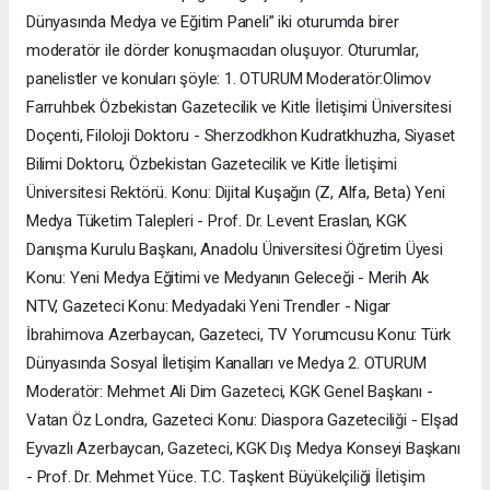
Dünyasında Medya ve Eğitim Paneli” iki oturumda birer
moderatör ile dörder konuşmacıdan oluşuyor. Oturumlar,
panelistler ve konuları şöyle: 1. OTURUM Moderatör:Olimov
Farruhbek Özbekistan Gazetecilik ve Kitle İletişimi Üniversitesi
Doçenti, Filoloji Doktoru - Sherzodkhon Kudratkhuzha, Siyaset
Bilimi Doktoru, Özbekistan Gazetecilik ve Kitle İletişimi
Üniversitesi Rektörü. Konu: Dijital Kuşağın (Z, Alfa, Beta) Yeni
Medya Tüketim Talepleri - Prof. Dr. Levent Eraslan, KGK
Danışma Kurulu Başkanı, Anadolu Üniversitesi Öğretim Üyesi
Konu: Yeni Medya Eğitimi ve Medyanın Geleceği - Merih Ak
NTV, Gazeteci Konu: Medyadaki Yeni Trendler - Nigar
İbrahimova Azerbaycan, Gazeteci, TV Yorumcusu Konu: Türk
Dünyasında Sosyal İletişim Kanalları ve Medya 2. OTURUM
Moderatör: Mehmet Ali Dim Gazeteci, KGK Genel Başkanı -
Vatan Öz Londra, Gazeteci Konu: Diaspora Gazeteciliği - Elşad
Eyvazlı Azerbaycan, Gazeteci, KGK Dış Medya Konseyi Başkanı
- Prof. Dr. Mehmet Yüce. T.C. Taşkent Büyükelçiliği İletişim