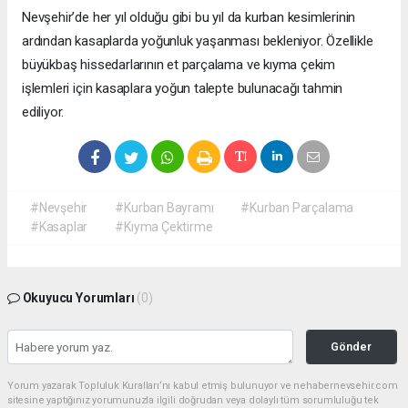
Nevşehir’de her yıl olduğu gibi bu yıl da kurban kesimlerinin
ardından kasaplarda yoğunluk yaşanması bekleniyor. Özellikle
büyükbaş hissedarlarının et parçalama ve kıyma çekim
işlemleri için kasaplara yoğun talepte bulunacağı tahmin
ediliyor.
#Nevşehir
#Kurban Bayramı
#Kurban Parçalama
#Kasaplar
#Kıyma Çektirme
Okuyucu Yorumları
(0)
Gönder
Yorum yazarak Topluluk Kuralları’nı kabul etmiş bulunuyor ve nehabernevsehir.com
sitesine yaptığınız yorumunuzla ilgili doğrudan veya dolaylı tüm sorumluluğu tek