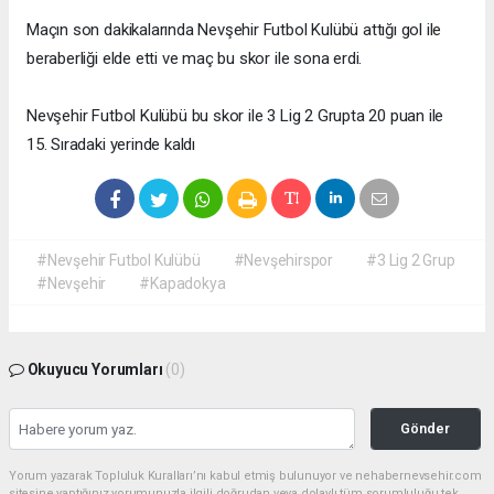
Maçın son dakikalarında Nevşehir Futbol Kulübü attığı gol ile
beraberliği elde etti ve maç bu skor ile sona erdi.
Nevşehir Futbol Kulübü bu skor ile 3 Lig 2 Grupta 20 puan ile
15. Sıradaki yerinde kaldı
#Nevşehir Futbol Kulübü
#Nevşehirspor
#3 Lig 2 Grup
#Nevşehir
#Kapadokya
Okuyucu Yorumları
(0)
Gönder
Yorum yazarak Topluluk Kuralları’nı kabul etmiş bulunuyor ve nehabernevsehir.com
sitesine yaptığınız yorumunuzla ilgili doğrudan veya dolaylı tüm sorumluluğu tek