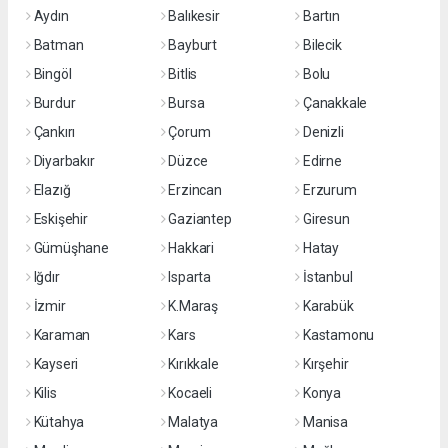
Aydın
Balıkesir
Bartın
Batman
Bayburt
Bilecik
Bingöl
Bitlis
Bolu
Burdur
Bursa
Çanakkale
Çankırı
Çorum
Denizli
Diyarbakır
Düzce
Edirne
Elazığ
Erzincan
Erzurum
Eskişehir
Gaziantep
Giresun
Gümüşhane
Hakkari
Hatay
Iğdır
Isparta
İstanbul
İzmir
K.Maraş
Karabük
Karaman
Kars
Kastamonu
Kayseri
Kırıkkale
Kırşehir
Kilis
Kocaeli
Konya
Kütahya
Malatya
Manisa