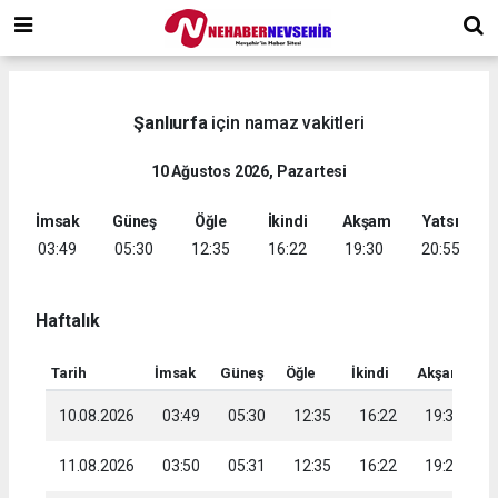
Şanlıurfa
için namaz vakitleri
10 Ağustos 2026, Pazartesi
İmsak
Güneş
Öğle
İkindi
Akşam
Yatsı
03:49
05:30
12:35
16:22
19:30
20:55
Haftalık
Tarih
İmsak
Güneş
Öğle
İkindi
Akşam
Ya
10.08.2026
03:49
05:30
12:35
16:22
19:30
2
11.08.2026
03:50
05:31
12:35
16:22
19:29
2