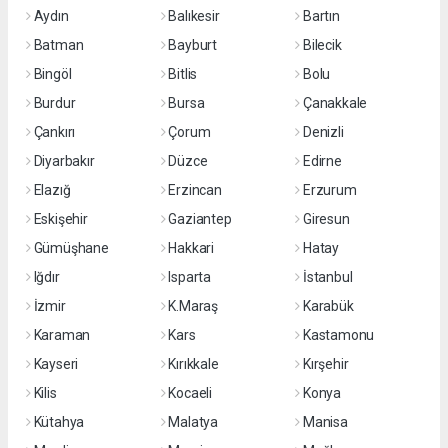
Aydın
Balıkesir
Bartın
Batman
Bayburt
Bilecik
Bingöl
Bitlis
Bolu
Burdur
Bursa
Çanakkale
Çankırı
Çorum
Denizli
Diyarbakır
Düzce
Edirne
Elazığ
Erzincan
Erzurum
Eskişehir
Gaziantep
Giresun
Gümüşhane
Hakkari
Hatay
Iğdır
Isparta
İstanbul
İzmir
K.Maraş
Karabük
Karaman
Kars
Kastamonu
Kayseri
Kırıkkale
Kırşehir
Kilis
Kocaeli
Konya
Kütahya
Malatya
Manisa