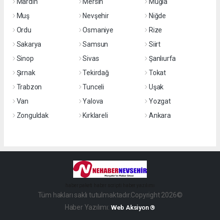
Mardin
Mersin
Muğla
Muş
Nevşehir
Niğde
Ordu
Osmaniye
Rize
Sakarya
Samsun
Siirt
Sinop
Sivas
Şanlıurfa
Şırnak
Tekirdağ
Tokat
Trabzon
Tunceli
Uşak
Van
Yalova
Yozgat
Zonguldak
Kırklareli
Ankara
haber paketi
haber scripti
haber yazılımı
Tüm hakları saklı tutulmaktadır.Copyright 2026©
Haber Yazılımı:
Web Aksiyon ®