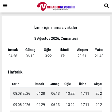
İzmir
için namaz vakitleri
8 Ağustos 2026, Cumartesi
İmsak
Güneş
Öğle
İkindi
Akşam
Yatsı
04:28
06:13
13:22
17:11
20:21
21:49
Haftalık
Tarih
İmsak
Güneş
Öğle
İkindi
Akşam
Ya
08.08.2026
04:28
06:13
13:22
17:11
20:21
2
09.08.2026
04:29
06:13
13:22
17:11
20:20
2