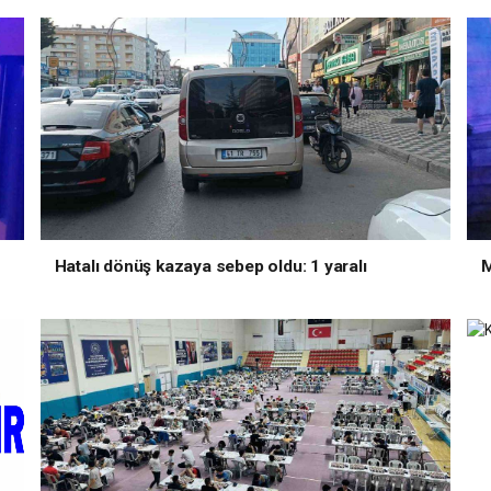
Hatalı dönüş kazaya sebep oldu: 1 yaralı
M