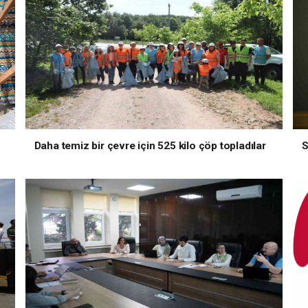
Daha temiz bir çevre için 525 kilo çöp topladılar
S