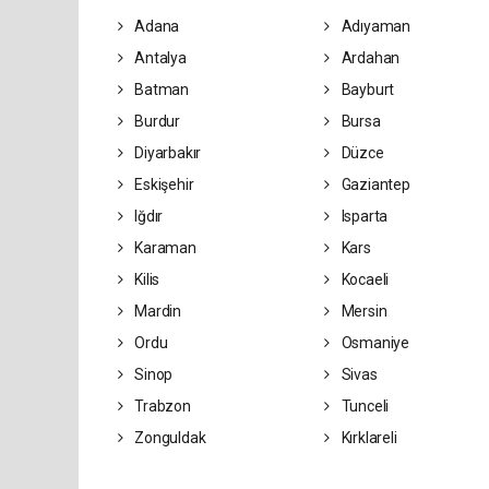
Adana
Adıyaman
Antalya
Ardahan
Batman
Bayburt
Burdur
Bursa
Diyarbakır
Düzce
Eskişehir
Gaziantep
Iğdır
Isparta
Karaman
Kars
Kilis
Kocaeli
Mardin
Mersin
Ordu
Osmaniye
Sinop
Sivas
Trabzon
Tunceli
Zonguldak
Kırklareli