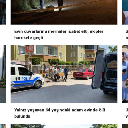
Evin duvarlarına mermiler isabet etti, ekipler
S
harekete geçti
b
Yalnız yaşayan 64 yaşındaki adam evinde ölü
U
bulundu
v