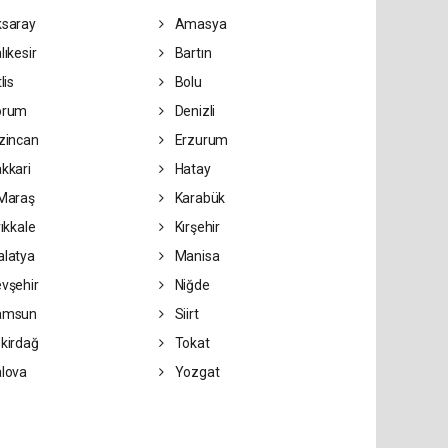
saray
Amasya
lıkesir
Bartın
lis
Bolu
orum
Denizli
zincan
Erzurum
kkari
Hatay
Maraş
Karabük
rıkkale
Kırşehir
latya
Manisa
vşehir
Niğde
amsun
Siirt
kirdağ
Tokat
lova
Yozgat