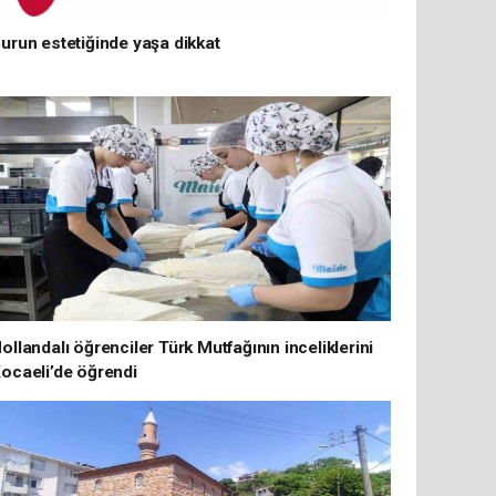
urun estetiğinde yaşa dikkat
ollandalı öğrenciler Türk Mutfağının inceliklerini
ocaeli’de öğrendi