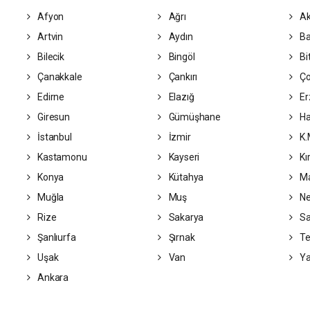
Afyon
Ağrı
Ak
Artvin
Aydın
Ba
Bilecik
Bingöl
Bit
Çanakkale
Çankırı
Ç
Edirne
Elazığ
Er
Giresun
Gümüşhane
Ha
İstanbul
İzmir
K.
Kastamonu
Kayseri
Kı
Konya
Kütahya
Ma
Muğla
Muş
Ne
Rize
Sakarya
S
Şanlıurfa
Şırnak
Te
Uşak
Van
Ya
Ankara