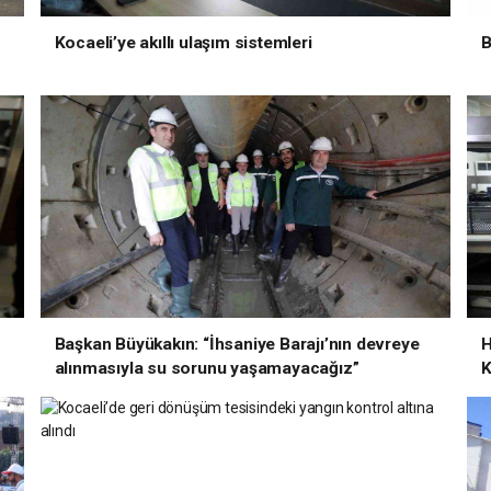
Kocaeli’ye akıllı ulaşım sistemleri
B
Başkan Büyükakın: “İhsaniye Barajı’nın devreye
H
alınmasıyla su sorunu yaşamayacağız”
K