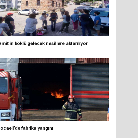
zmit’in köklü gelecek nesillere aktarılıyor
ocaeli’de fabrika yangını