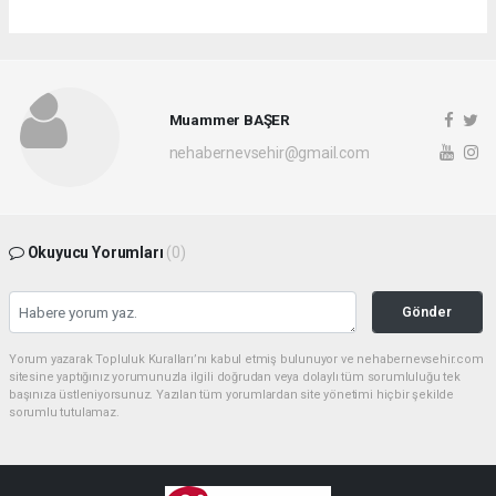
Muammer BAŞER
nehabernevsehir@gmail.com
Okuyucu Yorumları
(0)
Gönder
Yorum yazarak Topluluk Kuralları’nı kabul etmiş bulunuyor ve nehabernevsehir.com
sitesine yaptığınız yorumunuzla ilgili doğrudan veya dolaylı tüm sorumluluğu tek
başınıza üstleniyorsunuz. Yazılan tüm yorumlardan site yönetimi hiçbir şekilde
sorumlu tutulamaz.