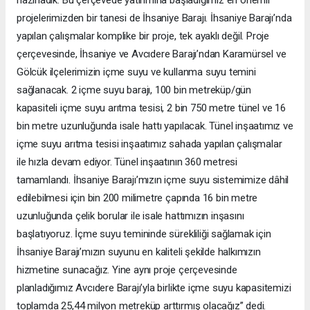
projelerimizden bir tanesi de İhsaniye Barajı. İhsaniye Barajı’nda
yapılan çalışmalar komplike bir proje, tek ayaklı değil. Proje
çerçevesinde, İhsaniye ve Avcıdere Barajı’ndan Karamürsel ve
Gölcük ilçelerimizin içme suyu ve kullanma suyu temini
sağlanacak. 2 içme suyu barajı, 100 bin metreküp/gün
kapasiteli içme suyu arıtma tesisi, 2 bin 750 metre tünel ve 16
bin metre uzunluğunda isale hattı yapılacak. Tünel inşaatımız ve
içme suyu arıtma tesisi inşaatımız sahada yapılan çalışmalar
ile hızla devam ediyor. Tünel inşaatının 360 metresi
tamamlandı. İhsaniye Barajı’mızın içme suyu sistemimize dâhil
edilebilmesi için bin 200 milimetre çapında 16 bin metre
uzunluğunda çelik borular ile isale hattımızın inşasını
başlatıyoruz. İçme suyu temininde sürekliliği sağlamak için
İhsaniye Barajı’mızın suyunu en kaliteli şekilde halkımızın
hizmetine sunacağız. Yine aynı proje çerçevesinde
planladığımız Avcıdere Barajı’yla birlikte içme suyu kapasitemizi
toplamda 25,44 milyon metreküp arttırmış olacağız” dedi.