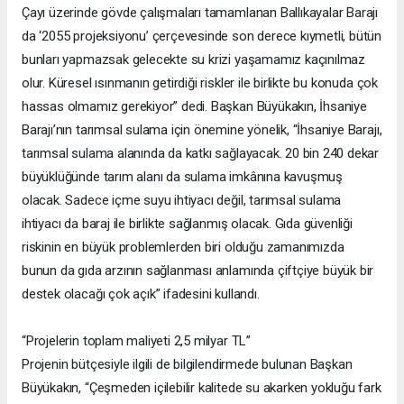
Çayı üzerinde gövde çalışmaları tamamlanan Ballıkayalar Barajı
da ‘2055 projeksiyonu’ çerçevesinde son derece kıymetli, bütün
bunları yapmazsak gelecekte su krizi yaşamamız kaçınılmaz
olur. Küresel ısınmanın getirdiği riskler ile birlikte bu konuda çok
hassas olmamız gerekiyor” dedi. Başkan Büyükakın, İhsaniye
Barajı’nın tarımsal sulama için önemine yönelik, “İhsaniye Barajı,
tarımsal sulama alanında da katkı sağlayacak. 20 bin 240 dekar
büyüklüğünde tarım alanı da sulama imkânına kavuşmuş
olacak. Sadece içme suyu ihtiyacı değil, tarımsal sulama
ihtiyacı da baraj ile birlikte sağlanmış olacak. Gıda güvenliği
riskinin en büyük problemlerden biri olduğu zamanımızda
bunun da gıda arzının sağlanması anlamında çiftçiye büyük bir
destek olacağı çok açık” ifadesini kullandı.
“Projelerin toplam maliyeti 2,5 milyar TL”
Projenin bütçesiyle ilgili de bilgilendirmede bulunan Başkan
Büyükakın, “Çeşmeden içilebilir kalitede su akarken yokluğu fark