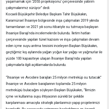
yaşamamak için ‘2055 projeksiyonu’ çerçevesinde yatırım
çalışmalarımız sürüyor” dedi.
Kocaeli Büyükşehir Belediye Başkanı Tahir Büyükakın,
Karamürsel İhsaniye bölgesinde inşa çalışmaları 2019 yılında
tamamlanan ve 2021 yılı sonu itibariyle su tutmaya başlayan
İhsaniye Barajı’nda incelemelerde bulundu. İletim hatları
çerçevesinde yapılan tünel kazısını ve inşa çalışmaları devam
eden içme suyu arıtma tesisini inceleyen Başkan Büyükakın,
geçtiğimiz kış aylarında yağan yoğun kar yağışı ve yağmurlar ile
yüzde 100 kapasiteye ulaşan İhsaniye Barajı’nda yapılan
çalışmalarla ilgili açıklamalarda bulundu.
“İhsaniye ve Avcıdere barajları 25 milyon metreküp su tutacak”
İhsaniye ve Avcıdere barajlarının toplamda 25 milyon
metreküpü bulacağını söyleyen Başkan Büyükakın, “İlimizin
içme ve kullanma suyu ihtiyacının sürekli bir şekilde
karşılanması amacıyla stratejik planlarımızı yapıp projelerimizi
hazırladık. Bu çerçevede yatırımına başladığımız en önemli