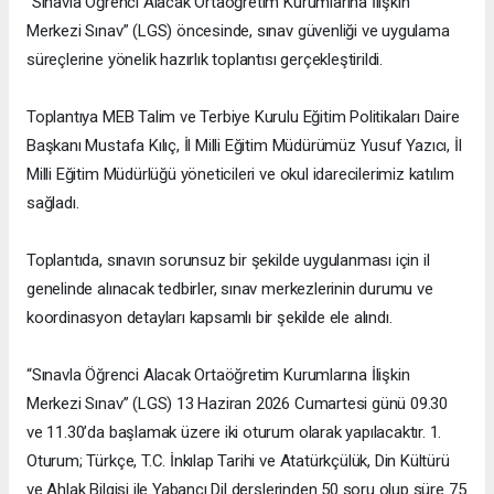
“Sınavla Öğrenci Alacak Ortaöğretim Kurumlarına İlişkin
Merkezi Sınav” (LGS) öncesinde, sınav güvenliği ve uygulama
süreçlerine yönelik hazırlık toplantısı gerçekleştirildi.
Toplantıya MEB Talim ve Terbiye Kurulu Eğitim Politikaları Daire
Başkanı Mustafa Kılıç, İl Milli Eğitim Müdürümüz Yusuf Yazıcı, İl
Milli Eğitim Müdürlüğü yöneticileri ve okul idarecilerimiz katılım
sağladı.
Toplantıda, sınavın sorunsuz bir şekilde uygulanması için il
genelinde alınacak tedbirler, sınav merkezlerinin durumu ve
koordinasyon detayları kapsamlı bir şekilde ele alındı.
“Sınavla Öğrenci Alacak Ortaöğretim Kurumlarına İlişkin
Merkezi Sınav” (LGS) 13 Haziran 2026 Cumartesi günü 09.30
ve 11.30’da başlamak üzere iki oturum olarak yapılacaktır. 1.
Oturum; Türkçe, T.C. İnkılap Tarihi ve Atatürkçülük, Din Kültürü
ve Ahlak Bilgisi ile Yabancı Dil derslerinden 50 soru olup süre 75