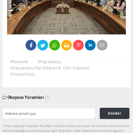
#Nevşehir
#Kapadokya
#Kapadokya Alan Başkanı A. Cem Aslanbay
#Günseli Kato
Okuyucu Yorumları
(0)
Gönder
Yorum yazarak Topluluk Kuralları’nı kabul etmiş bulunuyor ve nehabernevsehir.com
sitesine yaptığınız yorumunuzla ilgili doğrudan veya dolaylı tüm sorumluluğu tek