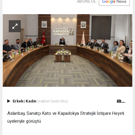
ABONE OL
Erkek
|
Kadın
(Haberi Sesli Oku)
Aslanbay, Sanatçı Kato ve Kapadokya Stratejik İstişare Heyeti
üyeleriyle görüştü