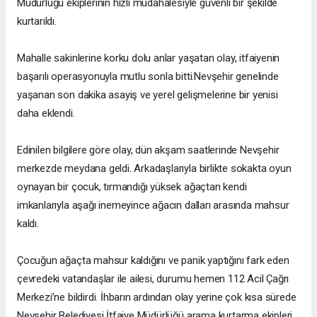
Müdürlüğü ekiplerinin hızlı müdahalesiyle güvenli bir şekilde
kurtarıldı.
Mahalle sakinlerine korku dolu anlar yaşatan olay, itfaiyenin
başarılı operasyonuyla mutlu sonla bitti.Nevşehir genelinde
yaşanan son dakika asayiş ve yerel gelişmelerine bir yenisi
daha eklendi.
Edinilen bilgilere göre olay, dün akşam saatlerinde Nevşehir
merkezde meydana geldi. Arkadaşlarıyla birlikte sokakta oyun
oynayan bir çocuk, tırmandığı yüksek ağaçtan kendi
imkanlarıyla aşağı inemeyince ağacın dalları arasında mahsur
kaldı.
Çocuğun ağaçta mahsur kaldığını ve panik yaptığını fark eden
çevredeki vatandaşlar ile ailesi, durumu hemen 112 Acil Çağrı
Merkezi’ne bildirdi. İhbarın ardından olay yerine çok kısa sürede
Nevşehir Belediyesi İtfaiye Müdürlüğü arama kurtarma ekipleri