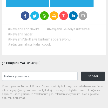
#Nevşehir son dakika
#Nevşehir Belediyesi itfaiyesi
#Nevşehir haber
#Nevşehir'de itfaiye kurtarma operasyonu
#ağaçta mahsur kalan çocuk.
Okuyucu Yorumları
(0)
Gönder
Yorum yazarak Topluluk Kuralları’nı kabul etmiş bulunuyor ve nehabernevsehir.com
sitesine yaptığınız yorumunuzla ilgili doğrudan veya dolaylı tüm sorumluluğu tek
başınıza üstleniyorsunuz. Yazılan tüm yorumlardan site yönetimi hiçbir şekilde
sorumlu tutulamaz.