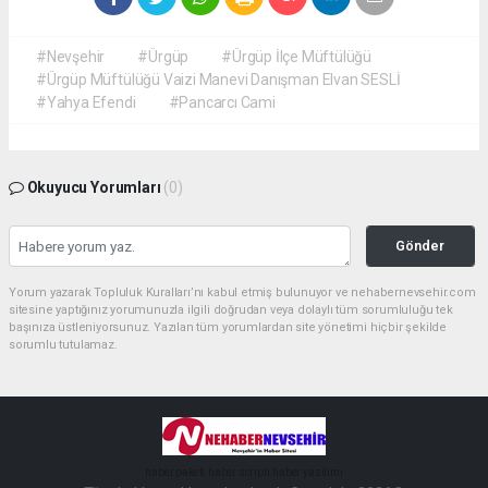
#Nevşehir
#Ürgüp
#Ürgüp İlçe Müftülüğü
#Ürgüp Müftülüğü Vaizi Manevi Danışman Elvan SESLİ
#Yahya Efendi
#Pancarcı Cami
Okuyucu Yorumları
(0)
Gönder
Yorum yazarak Topluluk Kuralları’nı kabul etmiş bulunuyor ve nehabernevsehir.com
sitesine yaptığınız yorumunuzla ilgili doğrudan veya dolaylı tüm sorumluluğu tek
başınıza üstleniyorsunuz. Yazılan tüm yorumlardan site yönetimi hiçbir şekilde
sorumlu tutulamaz.
haber paketi
haber scripti
haber yazılımı