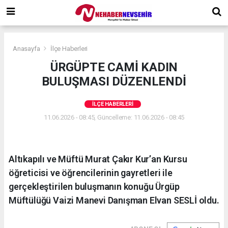
Anasayfa
İlçe Haberleri
ÜRGÜPTE CAMİ KADIN
BULUŞMASI DÜZENLENDİ
İLÇE HABERLERI
11.06.2026 - 08:45, Güncelleme: 11.06.2026 - 08:45
Altıkapılı ve Müftü Murat Çakır Kur’an Kursu
öğreticisi ve öğrencilerinin gayretleri ile
gerçekleştirilen buluşmanın konuğu Ürgüp
Müftülüğü Vaizi Manevi Danışman Elvan SESLİ oldu.