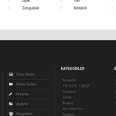
Uşak
Van
Zonguldak
Kırklareli
KATEGORİLER
S
Foto Galeri
Nevşehir
Video Galeri
TFF. 3.LİG. 1.GRUP
Gündem
Yazarlar
Vefat
Asayiş
Arşivler
İlçe Haberleri
Künyemiz
Siyaset