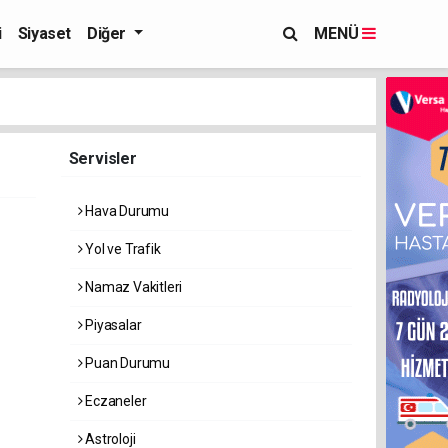
i
Siyaset
Diğer
MENÜ
Servisler
Hava Durumu
Yol ve Trafik
Namaz Vakitleri
Piyasalar
Puan Durumu
Eczaneler
Astroloji