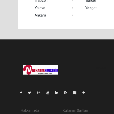
Trabzon
Tunceli
Yalova
Yozgat
Ankara
Pro-0.134
Hakkımızda
Kullanım Şartları