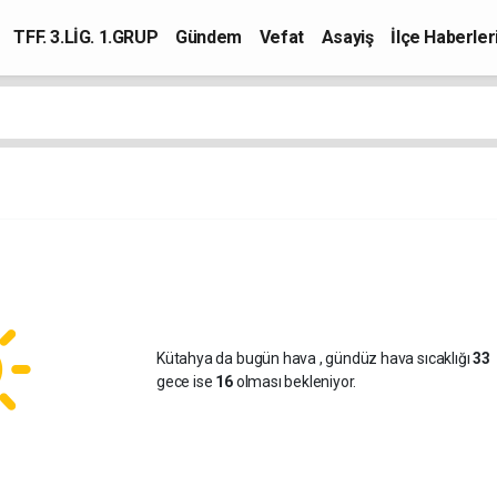
TFF. 3.LİG. 1.GRUP
Gündem
Vefat
Asayiş
İlçe Haberler
Kütahya da bugün hava
, gündüz hava sıcaklığı
33
gece ise
16
olması bekleniyor.