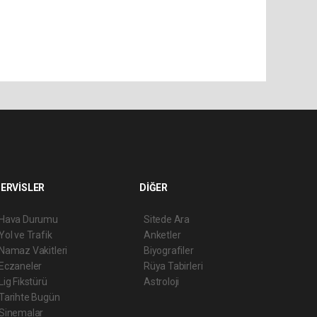
ERVİSLER
DİĞER
Hava Durumu
Sitede Ara
Yol ve Trafik
Anketler
Namaz Vakitleri
Biyografiler
Eczaneler
Rüya Tabirleri
Lig Fikstürü
Astroloji
Tarihte Bugün
Sinemalar