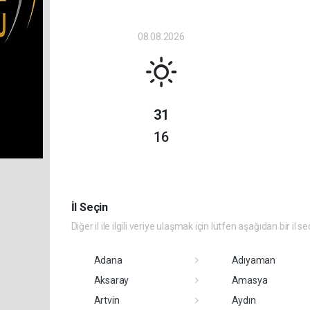
08.08.2026
31
16
İl Seçin
Diğer il ile ilgili veriye ulaşmak için lütfen aşağıdan bir il se
Adana
Adıyaman
Aksaray
Amasya
Artvin
Aydın