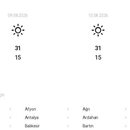
09.08.2026
10.08.2026
31
31
15
15
çin
Afyon
Ağrı
Antalya
Ardahan
Balıkesir
Bartın