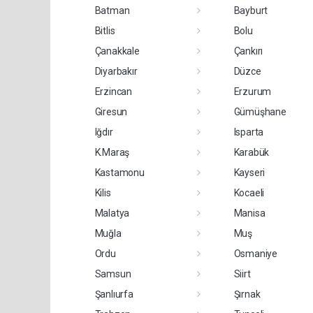
Batman
Bayburt
Bitlis
Bolu
Çanakkale
Çankırı
Diyarbakır
Düzce
Erzincan
Erzurum
Giresun
Gümüşhane
Iğdır
Isparta
K.Maraş
Karabük
Kastamonu
Kayseri
Kilis
Kocaeli
Malatya
Manisa
Muğla
Muş
Ordu
Osmaniye
Samsun
Siirt
Şanlıurfa
Şırnak