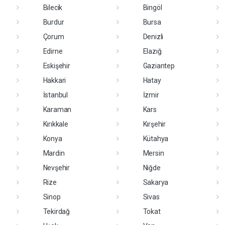
Bilecik
Bingöl
Burdur
Bursa
Çorum
Denizli
Edirne
Elazığ
Eskişehir
Gaziantep
Hakkari
Hatay
İstanbul
İzmir
Karaman
Kars
Kırıkkale
Kırşehir
Konya
Kütahya
Mardin
Mersin
Nevşehir
Niğde
Rize
Sakarya
Sinop
Sivas
Tekirdağ
Tokat