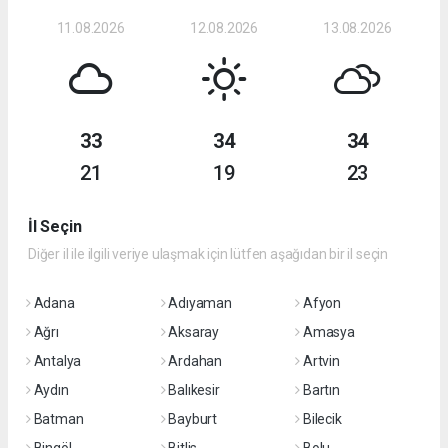
11.08.2026
12.08.2026
13.08.2026
33
34
34
21
19
23
İl Seçin
Diğer il ile ilgili veriye ulaşmak için lütfen aşağıdan bir il seçin
Adana
Adıyaman
Afyon
Ağrı
Aksaray
Amasya
Antalya
Ardahan
Artvin
Aydın
Balıkesir
Bartın
Batman
Bayburt
Bilecik