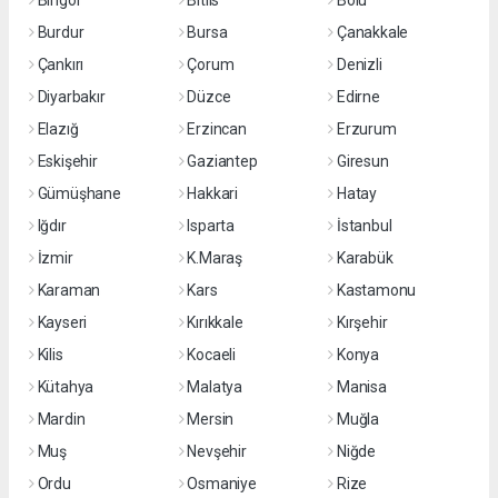
Bingöl
Bitlis
Bolu
Burdur
Bursa
Çanakkale
Çankırı
Çorum
Denizli
Diyarbakır
Düzce
Edirne
Elazığ
Erzincan
Erzurum
Eskişehir
Gaziantep
Giresun
Gümüşhane
Hakkari
Hatay
Iğdır
Isparta
İstanbul
İzmir
K.Maraş
Karabük
Karaman
Kars
Kastamonu
Kayseri
Kırıkkale
Kırşehir
Kilis
Kocaeli
Konya
Kütahya
Malatya
Manisa
Mardin
Mersin
Muğla
Muş
Nevşehir
Niğde
Ordu
Osmaniye
Rize