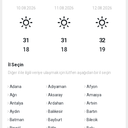
10.08.2026
11.08.2026
12.08.2026
31
31
32
18
18
19
İl Seçin
Diğer il ile ilgili veriye ulaşmak için lütfen aşağıdan bir il seçin
Adana
Adıyaman
Afyon
Ağrı
Aksaray
Amasya
Antalya
Ardahan
Artvin
Aydın
Balıkesir
Bartın
Batman
Bayburt
Bilecik