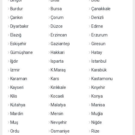
Bingöl
Bitlis
Bolu
Burdur
Bursa
Çanakkale
Çankırı
Çorum
Denizli
Diyarbakır
Düzce
Edirne
Elazığ
Erzincan
Erzurum
Eskişehir
Gaziantep
Giresun
Gümüşhane
Hakkari
Hatay
Iğdır
Isparta
İstanbul
İzmir
K.Maraş
Karabük
Karaman
Kars
Kastamonu
Kayseri
Kırıkkale
Kırşehir
Kilis
Kocaeli
Konya
Kütahya
Malatya
Manisa
Mardin
Mersin
Muğla
Muş
Nevşehir
Niğde
Ordu
Osmaniye
Rize