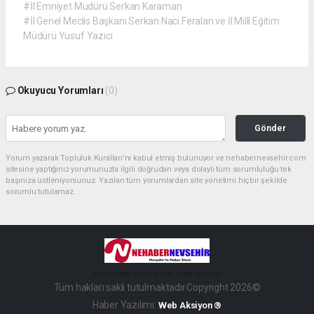
#İl Emniyet Müdürü Serkan Karaman
#İl Genel Meclis Başkanı Serkan Naci Feralan ve İl Millî Eğitim
Müdürü Yusuf Yazıcı
Okuyucu Yorumları
(0)
Gönder
Yorum yazarak Topluluk Kuralları’nı kabul etmiş bulunuyor ve nehabernevsehir.com
sitesine yaptığınız yorumunuzla ilgili doğrudan veya dolaylı tüm sorumluluğu tek
başınıza üstleniyorsunuz. Yazılan tüm yorumlardan site yönetimi hiçbir şekilde
sorumlu tutulamaz.
haber paketi
haber scripti
haber yazılımı
Tüm hakları saklı tutulmaktadır.Copyright 2026©
Haber Yazılımı:
Web Aksiyon ®