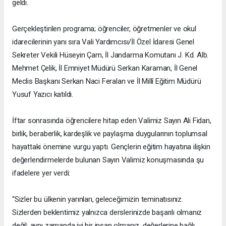
geldi.
Gerçekleştirilen programa; öğrenciler, öğretmenler ve okul
idarecilerinin yanı sıra Vali Yardımcısı/İl Özel İdaresi Genel
Sekreter Vekili Hüseyin Çam, İl Jandarma Komutanı J. Kd. Alb.
Mehmet Çelik, İl Emniyet Müdürü Serkan Karaman, İl Genel
Meclis Başkanı Serkan Naci Feralan ve İl Millî Eğitim Müdürü
Yusuf Yazıcı katıldı.
İftar sonrasında öğrencilere hitap eden Valimiz Sayın Ali Fidan,
birlik, beraberlik, kardeşlik ve paylaşma duygularının toplumsal
hayattaki önemine vurgu yaptı. Gençlerin eğitim hayatına ilişkin
değerlendirmelerde bulunan Sayın Valimiz konuşmasında şu
ifadelere yer verdi:
“Sizler bu ülkenin yarınları, geleceğimizin teminatısınız.
Sizlerden beklentimiz yalnızca derslerinizde başarılı olmanız
değil; aynı zamanda iyi bir insan olmanız, değerlerine bağlı,