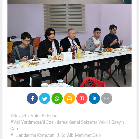
#Nevşehir Valisi Ali Fidan
#Vali Yardımcısı/İl Özel İdaresi Genel Sekreter Vekili Hüseyin
Çam
#İl Jandarma Komutanı J. Kd. Alb. Mehmet Çelik