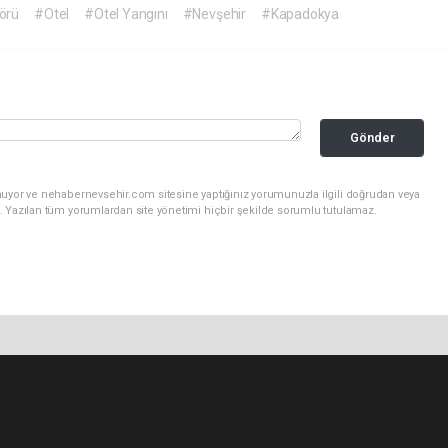
örü
#Otel
#Otel Yangını
#Nevşehir
#Kapadokya
Gönder
nuyor ve nehabernevsehir.com sitesine yaptığınız yorumunuzla ilgili doğrudan veya
. Yazılan tüm yorumlardan site yönetimi hiçbir şekilde sorumlu tutulamaz.