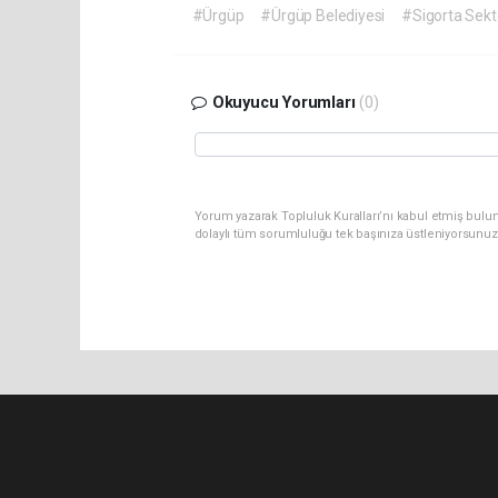
#Ürgüp
#Ürgüp Belediyesi
#Sigorta Sekt
Okuyucu Yorumları
(0)
Yorum yazarak Topluluk Kuralları’nı kabul etmiş bulu
dolaylı tüm sorumluluğu tek başınıza üstleniyorsunuz