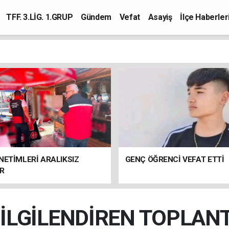
TFF. 3.LİG. 1.GRUP
Gündem
Vefat
Asayiş
İlçe Haberler
NETİMLERİ ARALIKSIZ
GENÇ ÖĞRENCİ VEFAT ETTİ
R
 İLGİLENDİREN TOPLAN