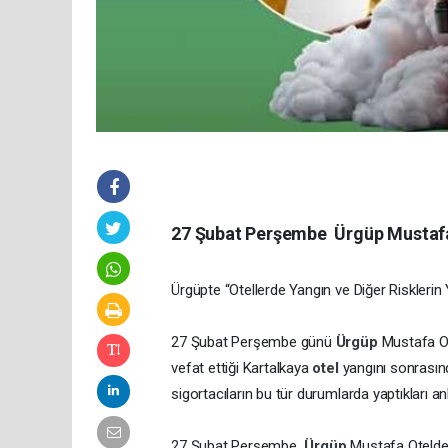
27 Şubat Perşembe Ürgüp Mustaf
Ürgüpte “Otellerde Yangın ve Diğer Risklerin 
27 Şubat Perşembe günü
Ürgüp
Mustafa Ot
vefat ettiği Kartalkaya
otel
yangını sonrasınd
sigortacıların bu tür durumlarda yaptıkları an
27 Şubat Perşembe
Ürgüp
Mustafa Otelde 