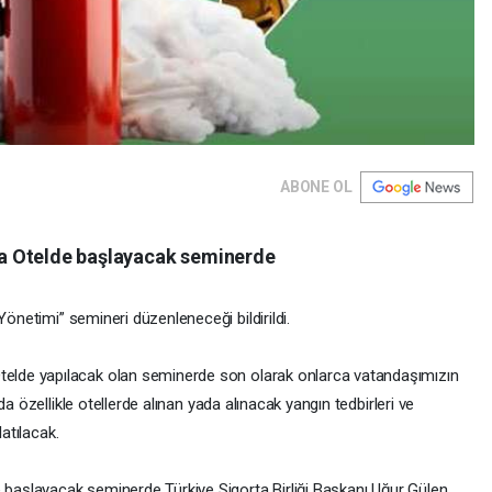
ABONE OL
a Otelde başlayacak seminerde
Yönetimi” semineri düzenleneceği bildirildi.
elde yapılacak olan seminerde son olarak onlarca vatandaşımızın
a özellikle otellerde alınan yada alınacak yangın tedbirleri ve
latılacak.
başlayacak seminerde ​​Türkiye Sigorta Birliği Başkanı Uğur Gülen,