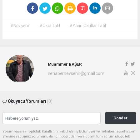
#Nevşehir
#Okul Tatil
#Yarın Okullar Tatil
Muammer BAŞER
nehabernevsehir@gmail.com
Okuyucu Yorumları
(0)
Gönder
Yorum yazarak Topluluk Kuralları’nı kabul etmiş bulunuyor ve nehabernevsehir.com
sitesine yaptığınız yorumunuzla ilgili doğrudan veya dolaylı tüm sorumluluğu tek