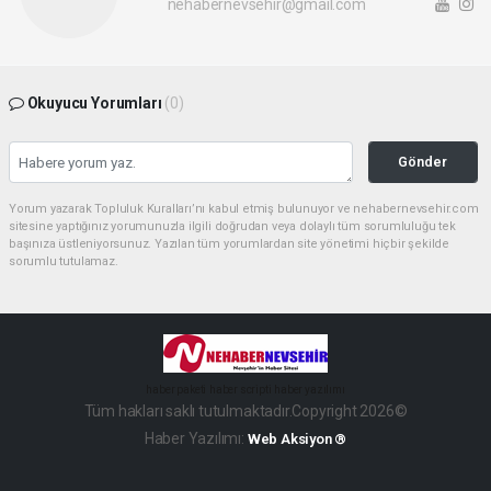
nehabernevsehir@gmail.com
Okuyucu Yorumları
(0)
Gönder
Yorum yazarak Topluluk Kuralları’nı kabul etmiş bulunuyor ve nehabernevsehir.com
sitesine yaptığınız yorumunuzla ilgili doğrudan veya dolaylı tüm sorumluluğu tek
başınıza üstleniyorsunuz. Yazılan tüm yorumlardan site yönetimi hiçbir şekilde
sorumlu tutulamaz.
haber paketi
haber scripti
haber yazılımı
Tüm hakları saklı tutulmaktadır.Copyright 2026©
Haber Yazılımı:
Web Aksiyon ®