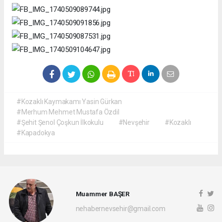
#Kozaklı Kaymakamı Yasin Gürkan
#Merhum Mehmet Mustafa Özdil
#Şehit Şenol Çoşkun İlkokulu
#Nevşehir
#Kozaklı
#Kapadokya
Muammer BAŞER
nehabernevsehir@gmail.com