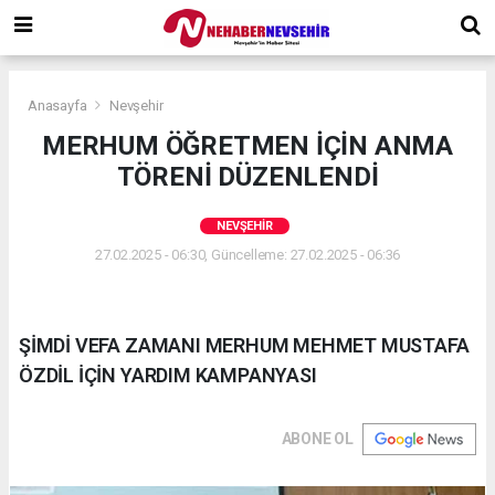
Anasayfa
Nevşehir
MERHUM ÖĞRETMEN İÇİN ANMA
TÖRENİ DÜZENLENDİ
NEVŞEHIR
27.02.2025 - 06:30, Güncelleme: 27.02.2025 - 06:36
ŞİMDİ VEFA ZAMANI MERHUM MEHMET MUSTAFA
ÖZDİL İÇİN YARDIM KAMPANYASI
ABONE OL