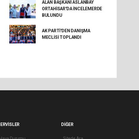
ALAN BAŞKANI ASLANBAY
ORTAHİSAR'DA İNCELEMERDE
BULUNDU
AK PARTİ'DEN DANIŞMA
MECLİSİ TOPLANDI
ERVİSLER
DİĞER
Hava Durumu
Sitede Ara