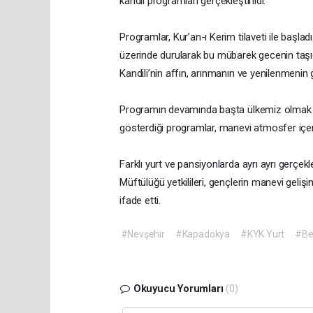
kandil programları gerçekleştirildi.
Programlar, Kur’an-ı Kerim tilaveti ile başl
üzerinde durularak bu mübarek gecenin taşıd
Kandili’nin affın, arınmanın ve yenilenmenin
Programın devamında başta ülkemiz olmak üze
gösterdiği programlar, manevi atmosfer içeri
Farklı yurt ve pansiyonlarda ayrı ayrı gerçekl
Müftülüğü yetkilileri, gençlerin manevi geli
ifade etti.
#Nevşehir
#Kapadokya
#KYK Yurt
#Ber
Okuyucu Yorumları
(0)