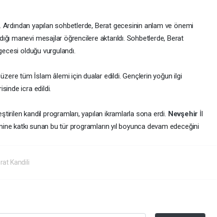
adı. Ardından yapılan sohbetlerde, Berat gecesinin anlam ve önemi
ığı manevi mesajlar öğrencilere aktarıldı. Sohbetlerde, Berat
 gecesi olduğu vurgulandı.
re tüm İslam âlemi için dualar edildi. Gençlerin yoğun ilgi
sinde icra edildi.
eştirilen kandil programları, yapılan ikramlarla sona erdi.
Nevşehir
İl
şimine katkı sunan bu tür programların yıl boyunca devam edeceğini
at Kandili