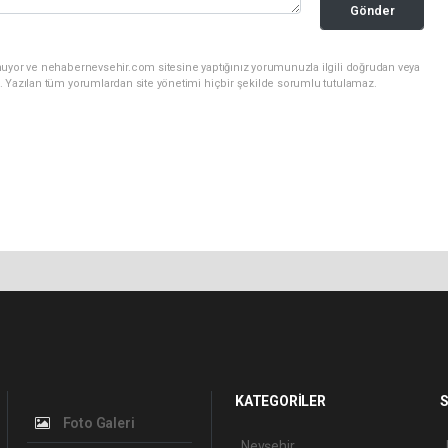
Gönder
nuyor ve nehabernevsehir.com sitesine yaptığınız yorumunuzla ilgili doğrudan veya
. Yazılan tüm yorumlardan site yönetimi hiçbir şekilde sorumlu tutulamaz.
KATEGORİLER
S
Foto Galeri
Nevşehir