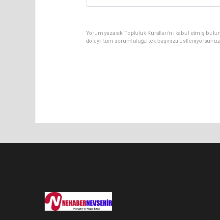
Yorum yazarak Topluluk Kuralları’nı kabul etmiş bulu
dolaylı tüm sorumluluğu tek başınıza üstleniyorsunuz
Pro-0.062