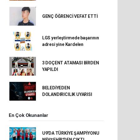
GENÇ ÖĞRENCİ VEFAT ETTİ
LGS yerleştirmede başarının
adresi yine Kardelen
3 DOÇENT ATAMASI BİRDEN
YAPILDI
BELEDİYEDEN
DOLANDIRICILIK UYARISI
En Çok Okunanlar
U9'DA TÜRKİYE ŞAMPİYONU
NEVŞEHİR'DEN ÇIKTI