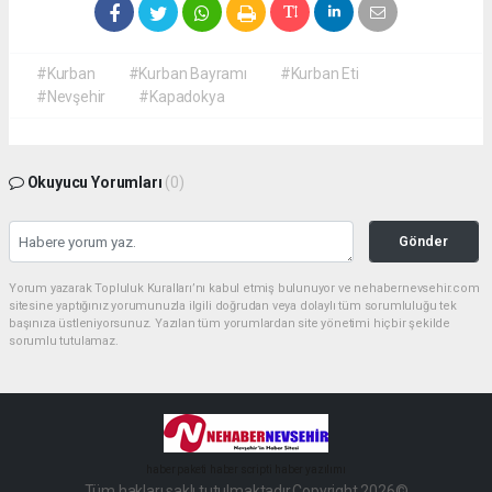
#Kurban
#Kurban Bayramı
#Kurban Eti
#Nevşehir
#Kapadokya
Okuyucu Yorumları
(0)
Gönder
Yorum yazarak Topluluk Kuralları’nı kabul etmiş bulunuyor ve nehabernevsehir.com
sitesine yaptığınız yorumunuzla ilgili doğrudan veya dolaylı tüm sorumluluğu tek
başınıza üstleniyorsunuz. Yazılan tüm yorumlardan site yönetimi hiçbir şekilde
sorumlu tutulamaz.
haber paketi
haber scripti
haber yazılımı
Tüm hakları saklı tutulmaktadır.Copyright 2026©