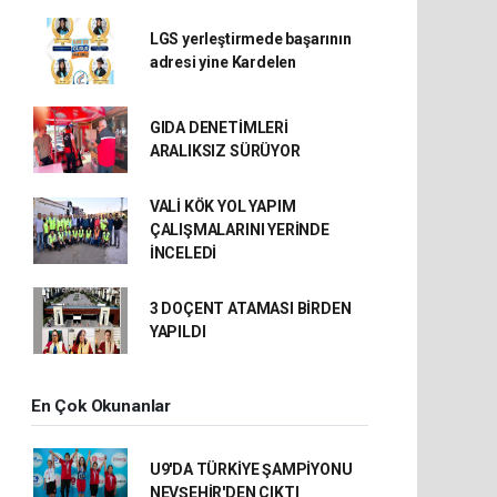
LGS yerleştirmede başarının
adresi yine Kardelen
GIDA DENETİMLERİ
ARALIKSIZ SÜRÜYOR
VALİ KÖK YOL YAPIM
ÇALIŞMALARINI YERİNDE
İNCELEDİ
3 DOÇENT ATAMASI BİRDEN
YAPILDI
En Çok Okunanlar
U9'DA TÜRKİYE ŞAMPİYONU
NEVŞEHİR'DEN ÇIKTI