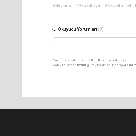
#Nevşehir
#Kapadokya
#Nevşehir İl Mill
Okuyucu Yorumları
(0)
Yorum yazarak Topluluk Kuralları’nı kabul etmiş bulu
dolaylı tüm sorumluluğu tek başınıza üstleniyorsunuz