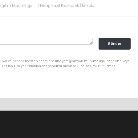
î Eğitim Müdürlüğü
#Necip Fazıl Kısakürek İlkokulu
Gönder
nuyor ve nehabernevsehir.com sitesine yaptığınız yorumunuzla ilgili doğrudan veya
. Yazılan tüm yorumlardan site yönetimi hiçbir şekilde sorumlu tutulamaz.