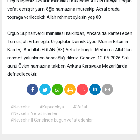
Ürgüp ilçemiz aksalur mahallesi halkından Ali kızı Hadiye Doğan
vefat etmiştir yarın öğle namazına müteakip Aksal orada
toprağa verilecektir Allah rahmet eylesin yaş 88
Ürgüp Süphanverdi mahallesi halkından, Ankara da ikamet eden
Temurşah Ertan oğlu, Ürgüplüler Dernek Üyesi Mümin Ertan in
Kardeşi Abdullah ERTAN (88) Vefat etmiştir. Merhuma Allah'tan
rahmet, yakınlarına başsağlığı dileriz. Cenaze: 12-05-2026 Salı
günü Öylen namazına takiben Ankara Karşıyaka Mezarlığında
defnedilecektir.
#Nevşehir
#Kapadokya
#Vefat
#Nevşehir Vefat Edenler
#Nevşehir İl Genelinde bugün vefat edenler