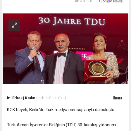
ABONE OL
Erkek
|
Kadın
(Haberi Sesli Oku)
KGK heyeti, Berlin’de Türk medya mensuplarıyla da buluştu
Türk-Alman İşverenler Birliği’nin (TDU) 30. kuruluş yıldönümü