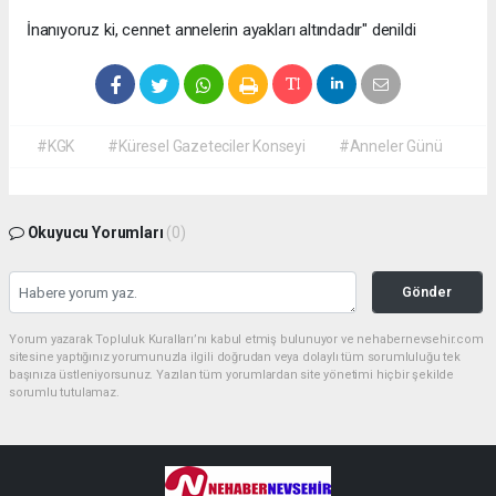
İnanıyoruz ki, cennet annelerin ayakları altındadır" denildi
#KGK
#Küresel Gazeteciler Konseyi
#Anneler Günü
Okuyucu Yorumları
(0)
Gönder
Yorum yazarak Topluluk Kuralları’nı kabul etmiş bulunuyor ve nehabernevsehir.com
sitesine yaptığınız yorumunuzla ilgili doğrudan veya dolaylı tüm sorumluluğu tek
başınıza üstleniyorsunuz. Yazılan tüm yorumlardan site yönetimi hiçbir şekilde
sorumlu tutulamaz.