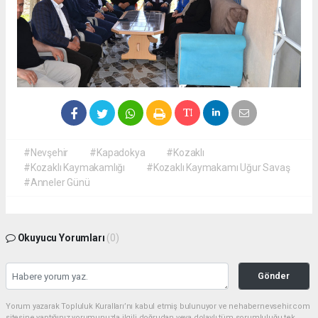
#Nevşehir
#Kapadokya
#Kozaklı
#Kozaklı Kaymakamlığı
#Kozaklı Kaymakamı Uğur Savaş
#Anneler Günü
Okuyucu Yorumları
(0)
Gönder
Yorum yazarak Topluluk Kuralları’nı kabul etmiş bulunuyor ve nehabernevsehir.com
sitesine yaptığınız yorumunuzla ilgili doğrudan veya dolaylı tüm sorumluluğu tek