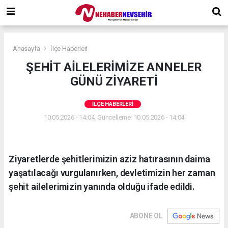
Anasayfa
İlçe Haberleri
ŞEHİT AİLELERİMİZE ANNELER
GÜNÜ ZİYARETİ
İLÇE HABERLERI
10.05.2026 - 14:04, Güncelleme: 10.05.2026 - 14:04
Ziyaretlerde şehitlerimizin aziz hatırasının daima
yaşatılacağı vurgulanırken, devletimizin her zaman
şehit ailelerimizin yanında olduğu ifade edildi.
ABONE OL