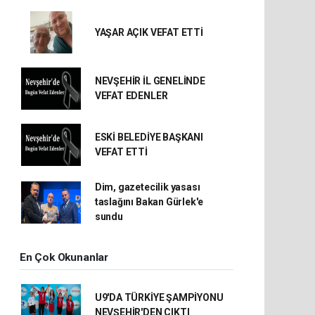
YAŞAR AÇIK VEFAT ETTİ
NEVŞEHİR İL GENELİNDE
VEFAT EDENLER
ESKİ BELEDİYE BAŞKANI
VEFAT ETTİ
Dim, gazetecilik yasası
taslağını Bakan Gürlek'e
sundu
En Çok Okunanlar
U9'DA TÜRKİYE ŞAMPİYONU
NEVŞEHİR'DEN ÇIKTI