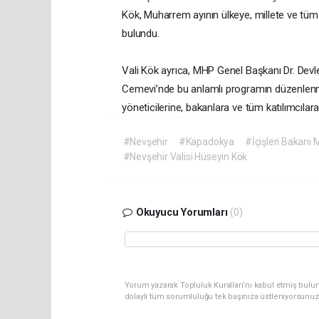
Kök, Muharrem ayının ülkeye, millete ve tüm 
bulundu.
Vali Kök ayrıca, MHP Genel Başkanı Dr. Devlet
Cemevi’nde bu anlamlı programın düzenlenm
yöneticilerine, bakanlara ve tüm katılımcılara
#Nevşehir
#Kapadokya
#İçişleri Bakanı 
#Nevşehir Valisi Hüseyin Kök
Okuyucu Yorumları
(0)
Yorum yazarak Topluluk Kuralları’nı kabul etmiş bulu
dolaylı tüm sorumluluğu tek başınıza üstleniyorsunuz