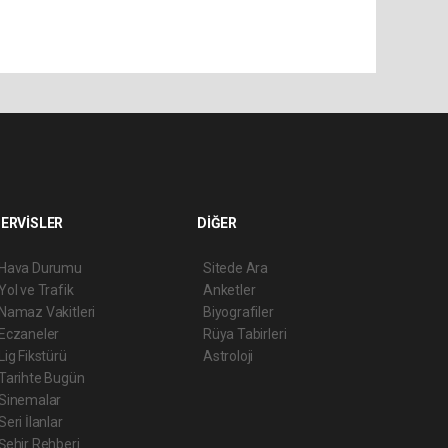
ERVİSLER
DİĞER
Hava Durumu
Sitede Ara
Yol ve Trafik
Anketler
Namaz Vakitleri
Biyografiler
Eczaneler
Rüya Tabirleri
Lig Fikstürü
Astroloji
Tarihte Bugün
Sinemalar
Seri İlanlar
Şehir Rehberi