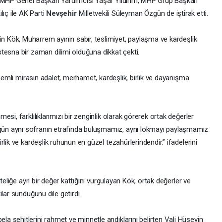
, MHP Genel Başkan Yardımcısı Yaşar Yıldırım, MHP Grup Başkan
Kılıç ile AK Parti
Nevşehir
Milletvekili Süleyman Özgün de iştirak etti.
in Kök, Muharrem ayının sabır, teslimiyet, paylaşma ve kardeşlik
tesna bir zaman dilimi olduğuna dikkat çekti.
önemli mirasın adalet, merhamet, kardeşlik, birlik ve dayanışma
si, farklılıklarımızı bir zenginlik olarak görerek ortak değerler
ün aynı sofranın etrafında buluşmamız, aynı lokmayı paylaşmamız
lik ve kardeşlik ruhunun en güzel tezahürlerindendir.” ifadelerini
teliğe ayrı bir değer kattığını vurgulayan Kök, ortak değerler ve
lar sunduğunu dile getirdi.
 şehitlerini rahmet ve minnetle andıklarını belirten Vali Hüseyin