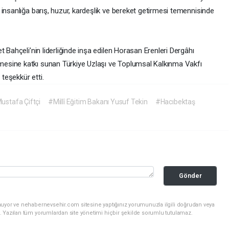
insanlığa barış, huzur, kardeşlik ve bereket getirmesi temennisinde
 Bahçeli’nin liderliğinde inşa edilen Horasan Erenleri Dergâhı
esine katkı sunan Türkiye Uzlaşı ve Toplumsal Kalkınma Vakfı
 teşekkür etti.
Mustafa Çiftçi
#Millî Eğitim Bakanı Yusuf Tekin
#Hacıbektaş
Gönder
nuyor ve nehabernevsehir.com sitesine yaptığınız yorumunuzla ilgili doğrudan veya
. Yazılan tüm yorumlardan site yönetimi hiçbir şekilde sorumlu tutulamaz.