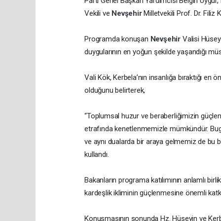
Parti Genel Başkan Yardımcısı Belgin Uygur
Vekili ve
Nevşehir
Milletvekili Prof. Dr. Filiz 
Programda konuşan
Nevşehir
Valisi Hüsey
duygularının en yoğun şekilde yaşandığı müs
Vali Kök, Kerbela’nın insanlığa bıraktığı en 
olduğunu belirterek,
“Toplumsal huzur ve beraberliğimizin güçlenme
etrafında kenetlenmemizle mümkündür. Bug
ve aynı dualarda bir araya gelmemiz de bu bir
kullandı.
Bakanların programa katılımının anlamlı birlik
kardeşlik ikliminin güçlenmesine önemli katkı
Konuşmasının sonunda Hz. Hüseyin ve Kerbela