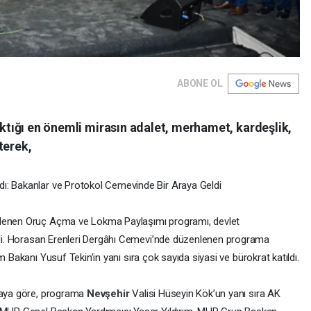
ABONE OL
raktığı en önemli mirasın adalet, merhamet, kardeşlik,
terek,
ı: Bakanlar ve Protokol Cemevinde Bir Araya Geldi
nlenen Oruç Açma ve Lokma Paylaşımı programı, devlet
ildi. Horasan Erenleri Dergâhı Cemevi’nde düzenlenen programa
tim Bakanı Yusuf Tekin’in yanı sıra çok sayıda siyasi ve bürokrat katıldı.
amaya göre, programa
Nevşehir
Valisi Hüseyin Kök’un yanı sıra AK