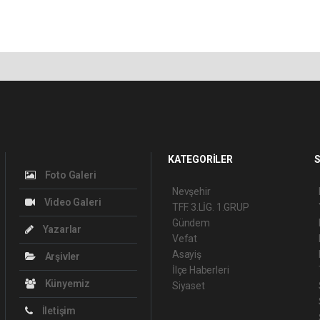
KATEGORİLER
S
Foto Galeri
Nevşehir
Video Galeri
TFF. 3.LİG. 1.GRUP
Gündem
Yazarlar
Vefat
Asayiş
Arşivler
İlçe Haberleri
Künyemiz
Siyaset
İletişim