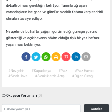
dikkatli olması gerektiğini belirtiyor. Tarımla uğraşan
vatandaşların ise gece ve gündüz sıcaklık farkına karşı tedbirli
olmaları tavsiye ediliyor.
Nevşehir’de bu hafta; yağışın görülmediği, güneşin yüzünü
gösterdiği ve açık havanın hâkim olduğu tipik bir yaz haftası
yaşanması bekleniyor.
#Nevşehir
#Kapadokya
#Yaz
#Yaz Havası
#Sıcak Hava
#Sıcaklıklarda Artış
#Öğlen Sıcağı
Okuyucu Yorumları
(0)
Gönder